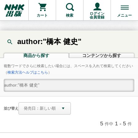
ログイン
カート
検索
メニュー
会員登録
author:"橋本 健史"
商品から探す
コンテンツから探す
複数ワードでさらに検索したい場合には、スペースを入れて検索してください
（
検索方法ヘルプはこちら
）
並び替え
5
1 - 5
件中
件