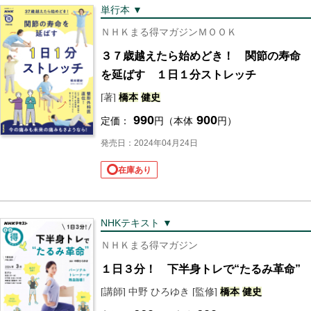
単行本 ▼
ＮＨＫまる得マガジンＭＯＯＫ
３７歳越えたら始めどき！ 関節の寿命
を延ばす １日１分ストレッチ
[著]
橋本
健史
990
900
定価：
円（本体
円）
発売日：2024年04月24日
在庫あり
NHKテキスト ▼
ＮＨＫまる得マガジン
１日３分！ 下半身トレで“たるみ革命”
[講師] 中野 ひろゆき [監修]
橋本
健史