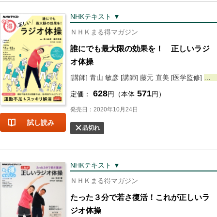
NHKテキスト ▼
ＮＨＫまる得マガジン
誰にでも最大限の効果を！ 正しいラジ
オ体操
[講師] 青山 敏彦 [講師] 藤元 直美 [医学監修]
橋
628
571
定価：
円（本体
円）
発売日：2020年10月24日
試し読み
品切れ
NHKテキスト ▼
ＮＨＫまる得マガジン
たった３分で若さ復活！これが正しいラ
ジオ体操