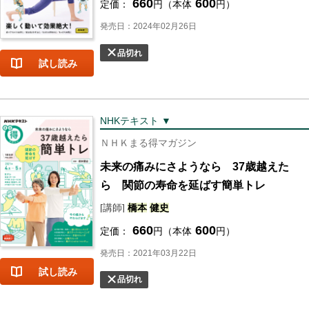
660
600
定価：
円（本体
円）
発売日：2024年02月26日
品切れ
試し読み
NHKテキスト ▼
ＮＨＫまる得マガジン
未来の痛みにさようなら 37歳越えた
ら 関節の寿命を延ばす簡単トレ
[講師]
橋本
健史
660
600
定価：
円（本体
円）
発売日：2021年03月22日
試し読み
品切れ