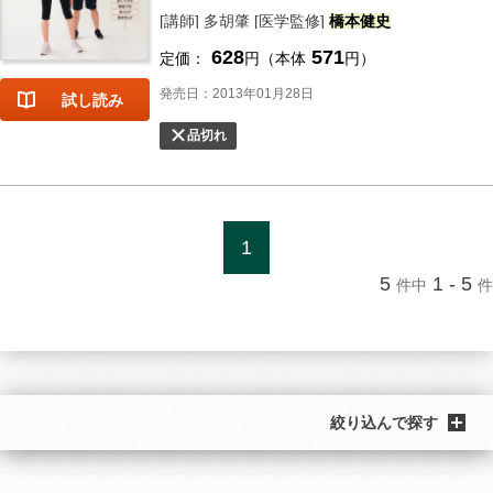
[講師] 多胡肇 [医学監修]
橋本
健史
628
571
定価：
円（本体
円）
発売日：2013年01月28日
試し読み
品切れ
1
5
1 - 5
件中
件
絞り込んで探す