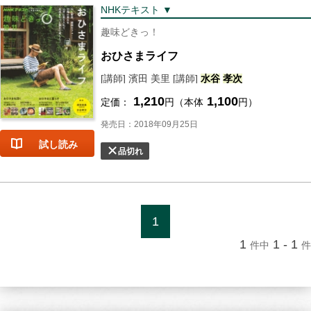
NHKテキスト ▼
趣味どきっ！
おひさまライフ
[講師] 濱田 美里 [講師]
水谷
孝次
1,210
1,100
定価：
円（本体
円）
発売日：2018年09月25日
試し読み
品切れ
1
1
1 - 1
件中
件