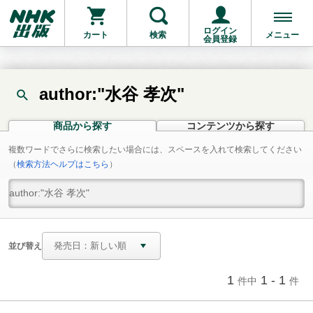
ログイン
カート
検索
メニュー
会員登録
author:"水谷 孝次"
商品から探す
コンテンツから探す
複数ワードでさらに検索したい場合には、スペースを入れて検索してください
（
検索方法ヘルプはこちら
）
並び替え
1
1 - 1
件中
件