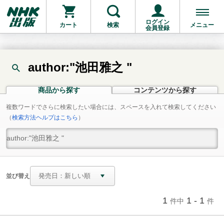
ログイン
カート
検索
メニュー
会員登録
author:"池田雅之 "
商品から探す
コンテンツから探す
複数ワードでさらに検索したい場合には、スペースを入れて検索してください
（
検索方法ヘルプはこちら
）
並び替え
1
1 - 1
件中
件