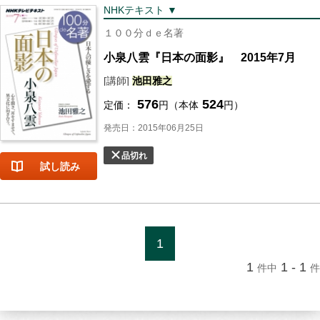
NHKテキスト ▼
１００分ｄｅ名著
小泉八雲『日本の面影』 2015年7月
[講師]
池田
雅之
576
524
定価：
円（本体
円）
発売日：2015年06月25日
品切れ
試し読み
1
1
1 - 1
件中
件