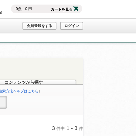
0
点
0
円
カートを見る
h)
会員登録をする
ログイン
コンテンツから探す
検索方法ヘルプはこちら
）
3
1 - 3
件中
件