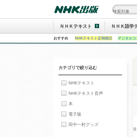
ＮＨＫテキスト
ＮＨＫ語学
おすすめ
NHKテキスト定期購読
デジタルコ
カテゴリで絞り込む
NHKテキスト
NHKテキスト音声
本
電子版
田中一村グッズ
並