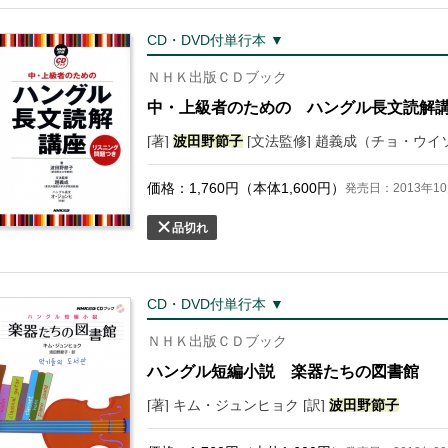
CD・DVD付単行本 ▼
ＮＨＫ出版ＣＤブック
中・上級者のための ハングル長文読解
[著]
波田野
節子
[文法監修] 趙義成（チョ・ウイ
価格：
1,760
円（本体
1,600
円）
発売日：2013年10
品切れ
CD・DVD付単行本 ▼
ＮＨＫ出版ＣＤブック
ハングル短編小説 楽器たちの図書館
[著] キム・ジュンヒョク [訳]
波田野
節子