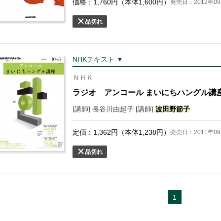
価格：
1,760
円（本体
1,600
円）
発売日：2012年09
品切れ
NHKテキスト ▼
ＮＨＫ
ラジオ アンコール まいにちハングル講座 2
[講師] 長谷川由起子 [講師]
波田野
節子
定価：
1,362
円（本体
1,238
円）
発売日：2011年09
品切れ
1