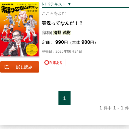
NHKテキスト ▼
こころをよむ
実況ってなんだ！？
[講師]
清野
茂樹
990
900
定価：
円（本体
円）
発売日：2025年06月24日
在庫あり
試し読み
1
1
1 - 1
件中
件