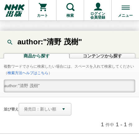
ログイン
カート
検索
メニュー
会員登録
author:"清野 茂樹"
商品から探す
コンテンツから探す
複数ワードでさらに検索したい場合には、スペースを入れて検索してください
（
検索方法ヘルプはこちら
）
並び替え
1
1 - 1
件中
件