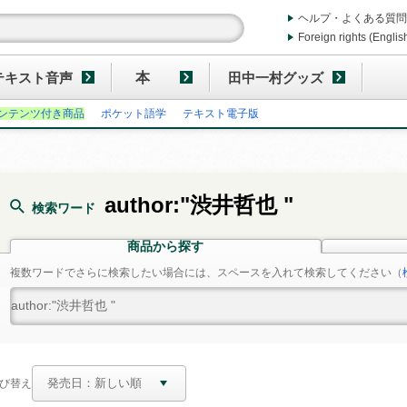
ヘルプ・よくある質問
Foreign rights (Englis
テキスト音声
本
田中一村グッズ
ンテンツ付き商品
ポケット語学
テキスト電子版
author:"渋井哲也 "
検索ワード
商品から探す
複数ワードでさらに検索したい場合には、スペースを入れて検索してください
（
び替え