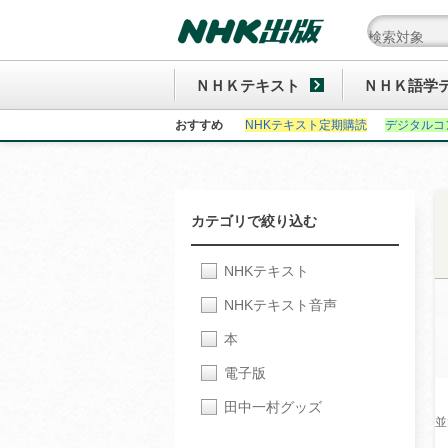
ＮＨＫテキスト
ＮＨＫ語学
おすすめ
NHKテキスト定期購読
デジタルコ
カテゴリで絞り込む
NHKテキスト
NHKテキスト音声
本
電子版
田中一村グッズ
並