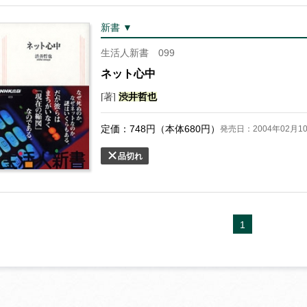
新書 ▼
生活人新書 099
ネット心中
[著]
渋井
哲也
定価：
748
円（本体
680
円）
発売日：2004年02月1
品切れ
1