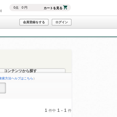
0
点
0
円
カートを見る
h)
会員登録をする
ログイン
コンテンツから探す
検索方法ヘルプはこちら
）
1
1 - 1
件中
件