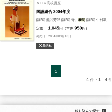
ＮＨＫ高校講座
国語総合 2004年度
[講師] 熊谷芳郎 [講師] 寺井
泰明
[講師] 中村敦雄 [講師] 畠山俊 [講師]
1,045
950
定価：
円（本体
円）
発売日：2004年03月18日
品切れ
1
4
1 - 4
件中
件
絞り込んで探す