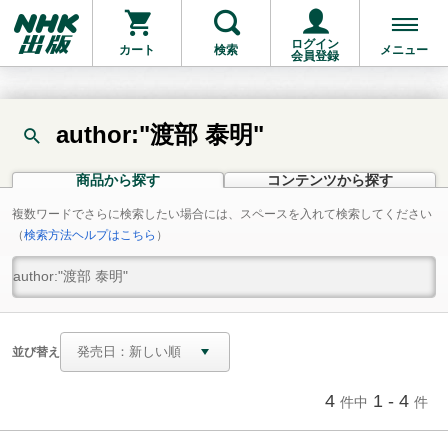
ログイン
カート
検索
メニュー
会員登録
author:"渡部 泰明"
商品から探す
コンテンツから探す
複数ワードでさらに検索したい場合には、スペースを入れて検索してください
（
検索方法ヘルプはこちら
）
並び替え
4
1 - 4
件中
件