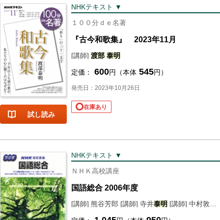
NHKテキスト ▼
１００分ｄｅ名著
『古今和歌集』 2023年11月
[講師]
渡部
泰明
600
545
定価：
円（本体
円）
発売日：2023年10月26日
在庫あり
試し読み
NHKテキスト ▼
ＮＨＫ高校講座
国語総合 2006年度
[講師] 熊谷芳郎 [講師] 寺井
泰明
[講師] 中村敦雄 [講師] 畠山俊 [講師]
1,045
950