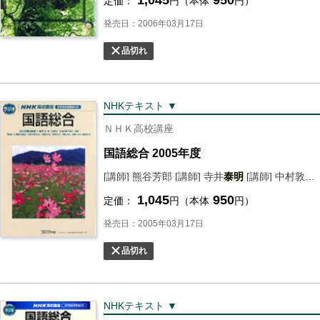
定価：
円（本体
円）
発売日：2006年03月17日
品切れ
NHKテキスト ▼
ＮＨＫ高校講座
国語総合 2005年度
[講師] 熊谷芳郎 [講師] 寺井
泰明
[講師] 中村敦雄 [講師] 畠山俊 [講師]
1,045
950
定価：
円（本体
円）
発売日：2005年03月17日
品切れ
NHKテキスト ▼