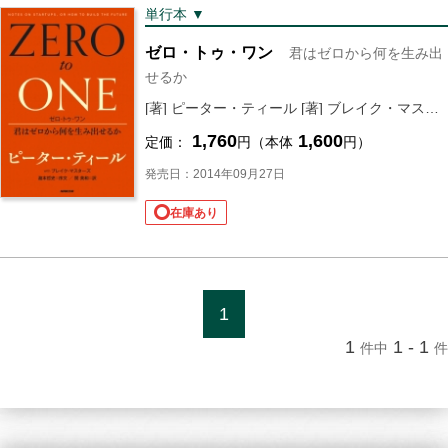
単行本 ▼
ゼロ・トゥ・ワン
君はゼロから何を生み出
せるか
[著] ピーター・ティール [著] ブレイク・マスターズ [序文]
1,760
1,600
定価：
円（本体
円）
発売日：2014年09月27日
在庫あり
1
1
1 - 1
件中
件