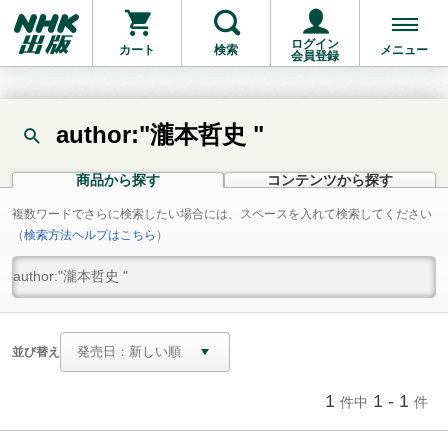
ログイン
カート
検索
メニュー
会員登録
author:"瀧本哲史 "
商品から探す
コンテンツから探す
複数ワードでさらに検索したい場合には、スペースを入れて検索してください
（
検索方法ヘルプはこちら
）
並び替え
1
1 - 1
件中
件