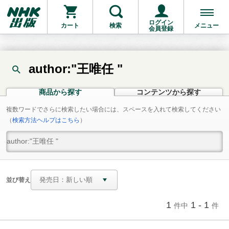
ログイン
カート
検索
メニュー
会員登録
author:"王唯任 "
商品から探す
コンテンツから探す
複数ワードでさらに検索したい場合には、スペースを入れて検索してください
（
検索方法ヘルプはこちら
）
並び替え
1
1 - 1
件中
件