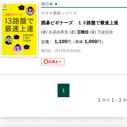
単行本 ▼
ＮＨＫ囲碁シリーズ
囲碁ビギナーズ １３路盤で最速上達
[著] 吉原由香里 [著]
王
唯
任
[著] 万波佳奈
1,100
1,000
定価：
円（本体
円）
発売日：2011年10月15日
在庫あり
1
1
1 - 1
件中
件