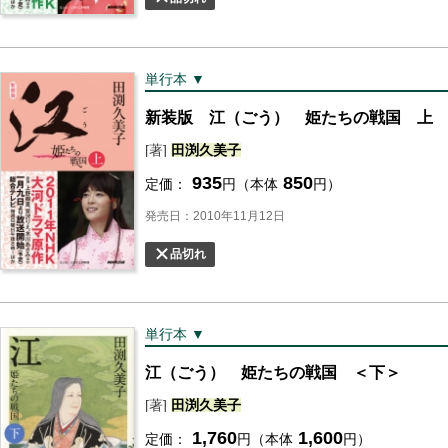
単行本 ▼
新装版 江（ごう） 姫たちの戦国 上
[著]
田渕
久美子
935
850
定価：
円（本体
円）
発売日：2010年11月12日
品切れ
単行本 ▼
江（ごう） 姫たちの戦国 ＜下＞
[著]
田渕
久美子
1,760
1,600
定価：
円（本体
円）