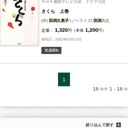
ＮＨＫ連続テレビ小説 ドラマ小説
さくら 上巻
[作]
田渕
久美子
[ノベライズ]
田渕
高志
1,320
1,200
定価：
円（本体
円）
発売日：2002年03月12日
品切れ
1
16
1 - 16
件中
件
絞り込んで探す