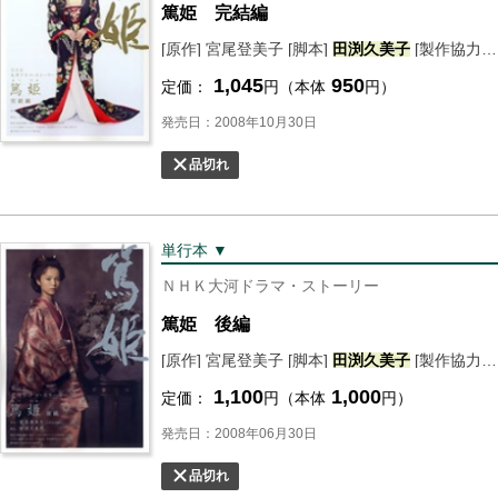
篤姫 完結編
[原作] 宮尾登美子 [脚本]
田渕
久美子
[製作協力] ＮＨＫドラマ制作班 [編] ＮＨＫ出版
1,045
950
定価：
円（本体
円）
発売日：2008年10月30日
品切れ
単行本 ▼
ＮＨＫ大河ドラマ・ストーリー
篤姫 後編
[原作] 宮尾登美子 [脚本]
田渕
久美子
[製作協力] ＮＨＫドラマ制作班 [編] ＮＨＫ出版
1,100
1,000
定価：
円（本体
円）
発売日：2008年06月30日
品切れ