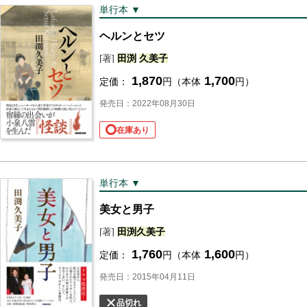
単行本 ▼
ヘルンとセツ
[著]
田渕
久美子
1,870
1,700
定価：
円（本体
円）
発売日：2022年08月30日
在庫あり
単行本 ▼
美女と男子
[著]
田渕
久美子
1,760
1,600
定価：
円（本体
円）
発売日：2015年04月11日
品切れ