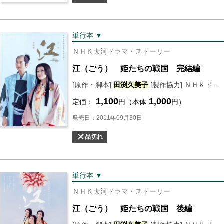
単行本 ▼
ＮＨＫ大河ドラマ・ストーリー
江（ごう） 姫たちの戦国 完結編
[原作・脚本]
田渕
久美子
[製作協力] ＮＨＫドラマ制作班 [編] ＮＨＫ出版
1,100
1,000
定価：
円（本体
円）
発売日：2011年09月30日
品切れ
単行本 ▼
ＮＨＫ大河ドラマ・ストーリー
江（ごう） 姫たちの戦国 後編