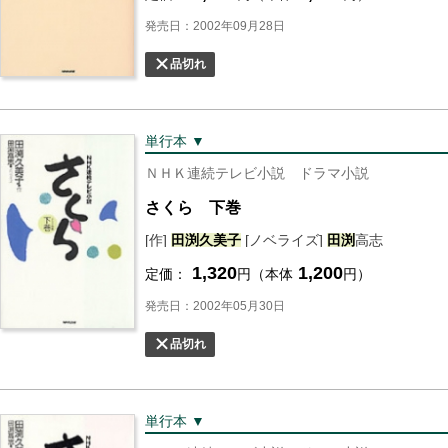
発売日：2002年09月28日
品切れ
単行本 ▼
ＮＨＫ連続テレビ小説 ドラマ小説
さくら 下巻
[作]
田渕
久美子
[ノベライズ]
田渕
高志
1,320
1,200
定価：
円（本体
円）
発売日：2002年05月30日
品切れ
単行本 ▼