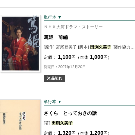
単行本 ▼
ＮＨＫ大河ドラマ・ストーリー
篤姫 前編
[原作] 宮尾登美子 [脚本]
田渕
久美子
[製作協力] ＮＨＫドラマ制作班 [編] ＮＨＫ出版
1,100
1,000
定価：
円（本体
円）
発売日：2007年12月20日
品切れ
単行本 ▼
さくら とっておきの話
[著]
田渕
久美子
1,320
1,200
定価：
円（本体
円）