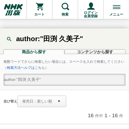
ログイン
カート
検索
メニュー
会員登録
author:"田渕 久美子"
商品から探す
コンテンツから探す
複数ワードでさらに検索したい場合には、スペースを入れて検索してください
（
検索方法ヘルプはこちら
）
並び替え
16
1 - 16
件中
件