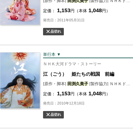
[原作・脚本]
田渕
久美子
[製作協力] ＮＨＫドラマ制作班 [編] ＮＨＫ出版
1,153
1,048
定価：
円（本体
円）
発売日：2011年05月31日
品切れ
単行本 ▼
ＮＨＫ大河ドラマ・ストーリー
江（ごう） 姫たちの戦国 前編
[原作・脚本]
田渕
久美子
[製作協力] ＮＨＫドラマ制作班 [編] ＮＨＫ出版
1,153
1,048
定価：
円（本体
円）
発売日：2010年12月18日
品切れ