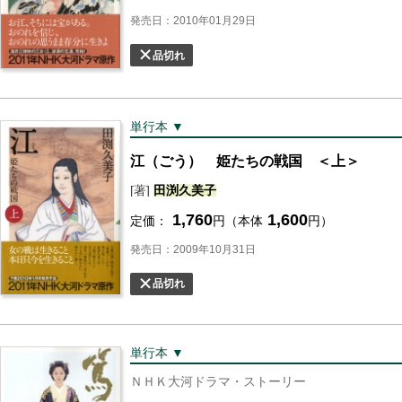
発売日：2010年01月29日
品切れ
単行本 ▼
江（ごう） 姫たちの戦国 ＜上＞
[著]
田渕
久美子
1,760
1,600
定価：
円（本体
円）
発売日：2009年10月31日
品切れ
単行本 ▼
ＮＨＫ大河ドラマ・ストーリー