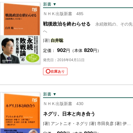
新書 ▼
ＮＨＫ出版新書 485
戦後政治を終わらせる
永続敗戦の、その先
へ
[著]
白井
聡
902
820
定価：
円（本体
円）
発売日：2016年04月11日
在庫あり
新書 ▼
ＮＨＫ出版新書 430
ネグリ、日本と向き合う
[著] アントニオ・ネグリ [著] 市田良彦 [著] 伊藤守 [著] 上野千鶴子 [著] 大澤真幸 [著] 姜尚中 [著]