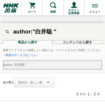
ログイン
カート
検索
メニュー
会員登録
author:"白井聡 "
商品から探す
コンテンツから探す
複数ワードでさらに検索したい場合には、スペースを入れて検索してください
（
検索方法ヘルプはこちら
）
並び替え
2
1 - 2
件中
件