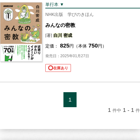
単行本 ▼
NHK出版 学びのきほん
みんなの密教
[著]
白川
密
成
825
750
定価：
円（本体
円）
発売日：2025年01月27日
在庫あり
1
1
1 - 1
件中
件