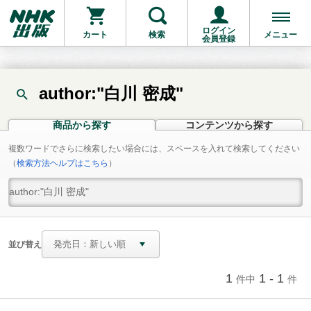
ログイン
カート
検索
メニュー
会員登録
author:"白川 密成"
商品から探す
コンテンツから探す
複数ワードでさらに検索したい場合には、スペースを入れて検索してください
（
検索方法ヘルプはこちら
）
並び替え
1
1 - 1
件中
件