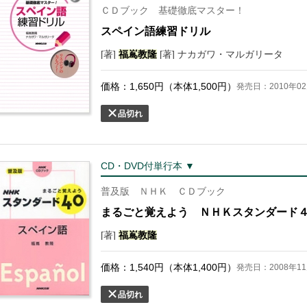
ＣＤブック 基礎徹底マスター！
スペイン語練習ドリル
[著]
福
嶌
教隆
[著] ナカガワ・マルガリータ
価格：
1,650
円（本体
1,500
円）
発売日：2010年02
品切れ
CD・DVD付単行本 ▼
普及版 ＮＨＫ ＣＤブック
まるごと覚えよう ＮＨＫスタンダード
[著]
福
嶌
教隆
価格：
1,540
円（本体
1,400
円）
発売日：2008年11
品切れ