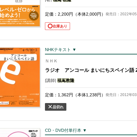
定価：
2,200
円（本体
2,000
円）
発売日：2022年05
在庫あり
NHKテキスト ▼
ＮＨＫ
ラジオ アンコール まいにちスペイン語 2
[講師]
福
嶌
教隆
定価：
1,362
円（本体
1,238
円）
発売日：2012年03
品切れ
CD・DVD付単行本 ▼