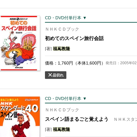
CD・DVD付単行本 ▼
ＮＨＫＣＤブック
初めてのスペイン旅行会話
[著]
福
嶌
教隆
価格：
1,760
円（本体
1,600
円）
発売日：2005年02
品切れ
CD・DVD付単行本 ▼
ＮＨＫＣＤブック
スペイン語まるごと覚えよう
ＮＨＫスタ
[著]
福
嶌
教隆