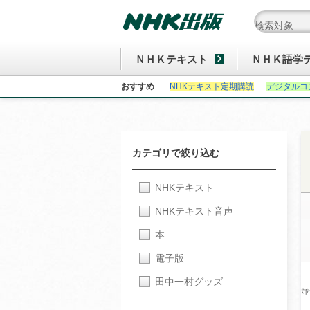
ＮＨＫテキスト
ＮＨＫ語学
おすすめ
NHKテキスト定期購読
デジタルコ
カテゴリで絞り込む
NHKテキスト
NHKテキスト音声
本
電子版
田中一村グッズ
並