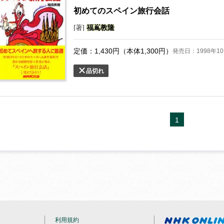
初めてのスペイン旅行会話
[著]
福
嶌
教隆
定価：
1,430
円（本体
1,300
円）
発売日：1998年10
品切れ
1
利用規約