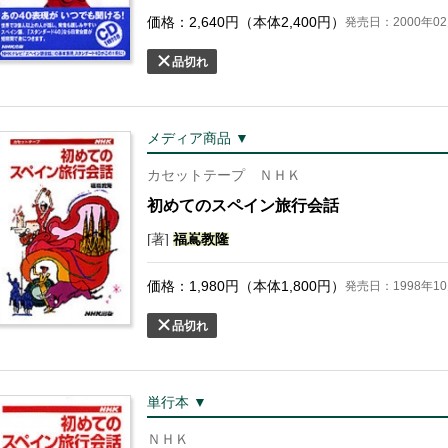
価格：
2,640
円（本体
2,400
円）
発売日：2000年02
品切れ
メディア商品 ▼
カセットテープ ＮＨＫ
初めてのスペイン旅行会話
[著]
福
嶌
教隆
価格：
1,980
円（本体
1,800
円）
発売日：1998年10
品切れ
単行本 ▼
ＮＨＫ