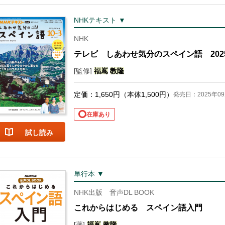
NHKテキスト ▼
NHK
テレビ しあわせ気分のスペイン語 2025年
[監修]
福
嶌
教隆
定価：
1,650
円（本体
1,500
円）
発売日：2025年09
在庫あり
試し読み
単行本 ▼
NHK出版 音声DL BOOK
これからはじめる スペイン語入門
[著]
福
嶌
教隆