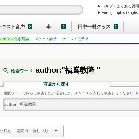
ヘルプ・よくある質問
Foreign rights (Englis
テキスト音声
本
田中一村グッズ
ンテンツ付き商品
ポケット語学
テキスト電子版
author:"福嶌教隆 "
検索ワード
商品から探す
複数ワードでさらに検索したい場合には、スペースを入れて検索してください
（
び替え