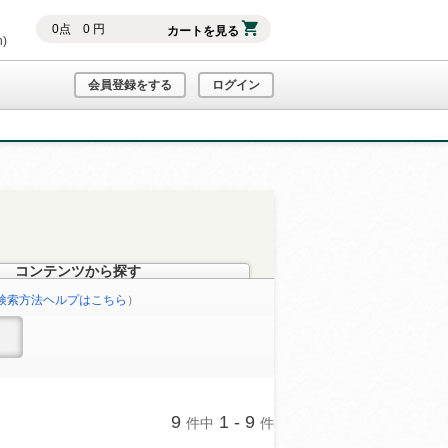
0
点
0
円
カートを見る
h)
会員登録をする
ログイン
コンテンツから探す
検索方法ヘルプはこちら
）
9
1 - 9
件中
件