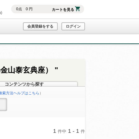
0
点
0
円
カートを見る
h)
会員登録をする
ログイン
小金山泰玄典座） "
コンテンツから探す
検索方法ヘルプはこちら
）
1
1 - 1
件中
件