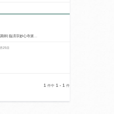
[講師] 曹洞宗大本山總持寺（山口正章副監院） [講師] 臨済宗妙心寺派大澤山龍雲寺（細川晋輔住職） [講師]
秋葉
総
本殿
月25日
1
1 - 1
件中
件