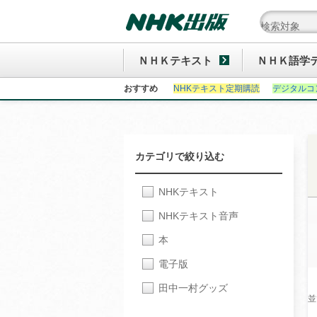
ＮＨＫテキスト
ＮＨＫ語学
おすすめ
NHKテキスト定期購読
デジタルコ
カテゴリで絞り込む
NHKテキスト
NHKテキスト音声
本
電子版
田中一村グッズ
並