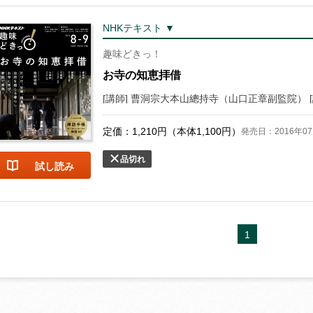
NHKテキスト ▼
趣味どきっ！
お寺の知恵拝借
定価：
1,210
円（本体
1,100
円）
発売日：2016年07
品切れ
試し読み
1