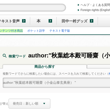
ヘルプ・よくある質問
Foreign rights (Englis
テキスト音声
本
田中一村グッズ
ンテンツ付き商品
ポケット語学
テキスト電子版
author:"秋葉総本殿可睡齋（
検索ワード
商品から探す
複数ワードでさらに検索したい場合には、スペースを入れて検索してください
（
び替え