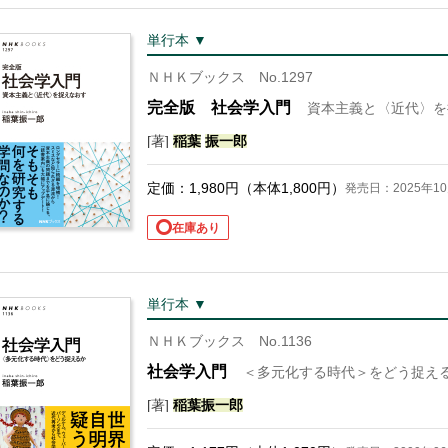
単行本 ▼
ＮＨＫブックス No.1297
完全版 社会学入門
資本主義と〈近代〉を
[著]
稲葉
振一郎
定価：
1,980
円（本体
1,800
円）
発売日：2025年10
在庫あり
単行本 ▼
ＮＨＫブックス No.1136
社会学入門
＜多元化する時代＞をどう捉え
[著]
稲葉
振一郎