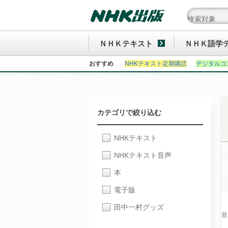
ＮＨＫテキスト
ＮＨＫ語学
おすすめ
NHKテキスト定期購読
デジタルコ
カテゴリで絞り込む
NHKテキスト
NHKテキスト音声
本
電子版
田中一村グッズ
並