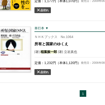
定価：
1,177
円（本体
1,070
円）
発売日：2009年06
品切れ
単行本 ▼
ＮＨＫブックス No.1064
所有と国家のゆくえ
[著]
稲葉
振一郎
[著] 立岩真也
定価：
1,232
円（本体
1,120
円）
発売日：2006年08
品切れ
1