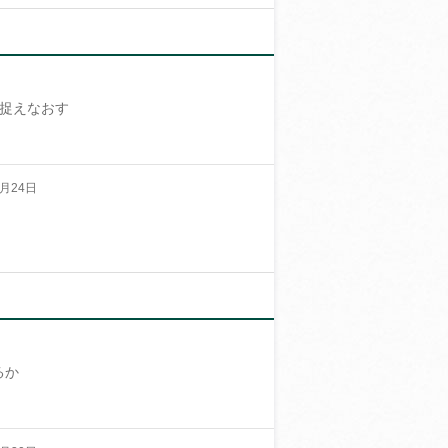
捉えなおす
月24日
るか