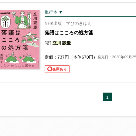
単行本 ▼
NHK出版 学びのきほん
落語はこころの処方箋
[著]
立川
談
慶
定価：
737
円（本体
670
円）
発売日：2020年09月2
在庫あり
1