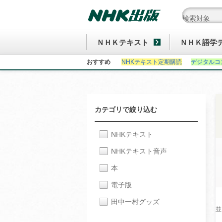
ＮＨＫテキスト
ＮＨＫ語学
おすすめ
NHKテキスト定期購読
デジタルコ
カテゴリで絞り込む
NHKテキスト
NHKテキスト音声
本
電子版
田中一村グッズ
並