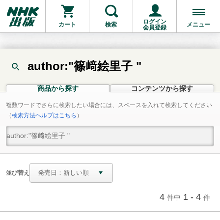
ログイン
カート
検索
メニュー
会員登録
author:"篠﨑絵里子 "
商品から探す
コンテンツから探す
複数ワードでさらに検索したい場合には、スペースを入れて検索してください
（
検索方法ヘルプはこちら
）
並び替え
4
1 - 4
件中
件