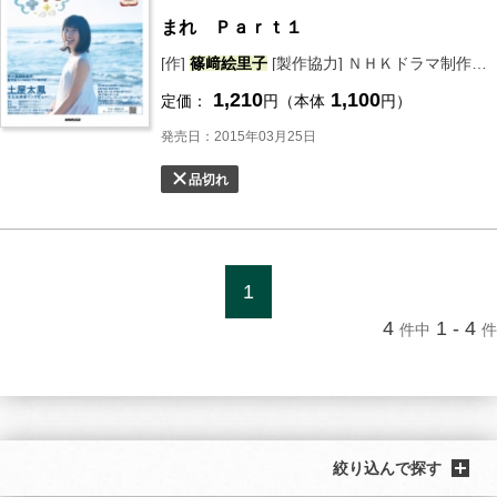
まれ Ｐａｒｔ１
[作]
篠﨑絵里子
[製作協力] ＮＨＫドラマ制作班 [編] ＮＨＫ出版
1,210
1,100
定価：
円（本体
円）
発売日：2015年03月25日
品切れ
1
4
1 - 4
件中
件
絞り込んで探す