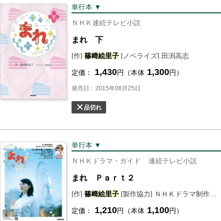
単行本 ▼
ＮＨＫ連続テレビ小説
まれ 下
[作]
篠﨑絵里子
[ノベライズ] 田渕高志
1,430
1,300
定価：
円（本体
円）
発売日：2015年08月25日
品切れ
単行本 ▼
ＮＨＫドラマ・ガイド
連続テレビ小説
まれ Ｐａｒｔ２
[作]
篠﨑絵里子
[製作協力] ＮＨＫドラマ制作班 [編] ＮＨＫ出版
1,210
1,100
定価：
円（本体
円）