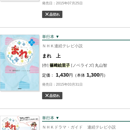
発売日：2015年07月25日
品切れ
単行本 ▼
ＮＨＫ連続テレビ小説
まれ 上
[作]
篠﨑絵里子
[ノベライズ] 丸山智
1,430
1,300
定価：
円（本体
円）
発売日：2015年03月31日
品切れ
単行本 ▼
ＮＨＫドラマ・ガイド
連続テレビ小説