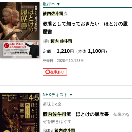
単行本 ▼
籔内
佐斗司
流
教養として知っておきたい ほとけの履
歴書
[著]
籔内
佐斗司
1,210
1,100
定価：
円（本体
円）
発売日：2020年10月23日
在庫あり
NHKテキスト ▼
趣味Ｄo楽
籔内
佐斗司
流 ほとけの履歴書
仏像のな
ぞを解きほぐす
[講師]
籔内
佐斗司