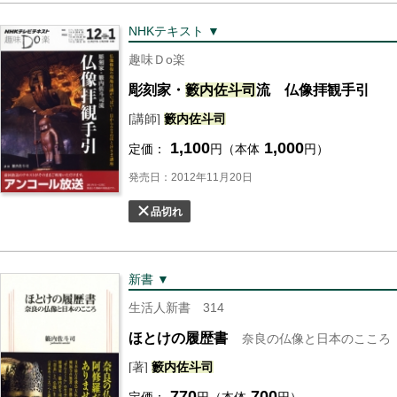
NHKテキスト ▼
趣味Ｄo楽
彫刻家・
籔内
佐斗司
流 仏像拝観手引
[講師]
籔内
佐斗司
1,100
1,000
定価：
円（本体
円）
発売日：2012年11月20日
品切れ
新書 ▼
生活人新書 314
ほとけの履歴書
奈良の仏像と日本のこころ
[著]
籔内
佐斗司
770
700