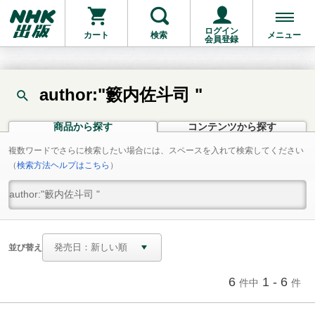
ログイン
カート
検索
メニュー
会員登録
author:"籔内佐斗司 "
商品から探す
コンテンツから探す
複数ワードでさらに検索したい場合には、スペースを入れて検索してください
（
検索方法ヘルプはこちら
）
並び替え
6
1 - 6
件中
件