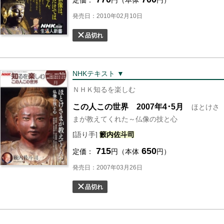
定価：
円（本体
円）
発売日：2010年02月10日
品切れ
NHKテキスト ▼
ＮＨＫ知るを楽しむ
この人この世界 2007年4･5月
ほとけさ
まが教えてくれた～仏像の技と心
[語り手]
籔内
佐斗司
715
650
定価：
円（本体
円）
発売日：2007年03月26日
品切れ