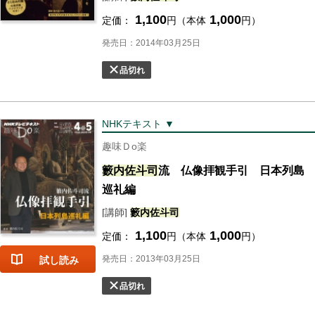
1,100
1,000
定価：
円（本体
円）
発売日：2014年03月25日
品切れ
NHKテキスト ▼
趣味Ｄo楽
籔内
佐斗司
流 仏像拝観手引 日本列島
巡礼編
[講師]
籔内
佐斗司
1,100
1,000
定価：
円（本体
円）
発売日：2013年03月25日
試し読み
品切れ