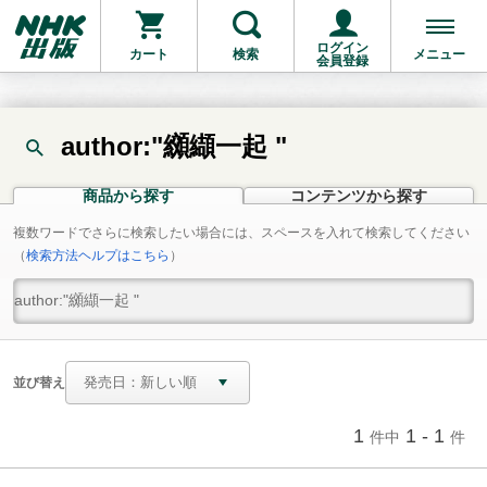
ログイン
カート
検索
メニュー
会員登録
author:"纐纈一起 "
商品から探す
コンテンツから探す
複数ワードでさらに検索したい場合には、スペースを入れて検索してください
（
検索方法ヘルプはこちら
）
並び替え
1
1 - 1
件中
件