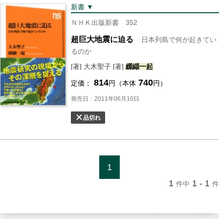
新書 ▼
ＮＨＫ出版新書 352
超巨大地震に迫る
日本列島で何が起きてい
るのか
[著] 大木聖子 [著]
纐纈
一起
814
740
定価：
円（本体
円）
発売日：2011年06月10日
品切れ
1
1
1 - 1
件中
件