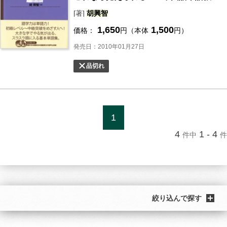
[著]
胡
興
智
1,650
1,500
価格：
円（本体
円）
発売日：2010年01月27日
品切れ
1
4
1 - 4
件中
件
絞り込んで探す