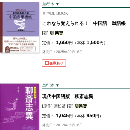
単行本 ▼
音声DL BOOK
これなら覚えられる！ 中国語 単語帳
[著]
胡
興
智
1,650
1,500
定価：
円（本体
円）
発売日：2025年09月18日
在庫あり
単行本 ▼
現代中国語版 聊斎志異
[原作] 蒲松齢 [著]
胡
興
智
1,045
950
定価：
円（本体
円）
発売日：2012年06月16日