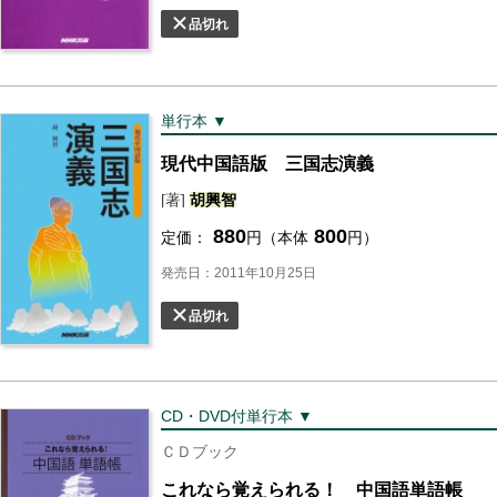
品切れ
単行本 ▼
現代中国語版 三国志演義
[著]
胡
興
智
880
800
定価：
円（本体
円）
発売日：2011年10月25日
品切れ
CD・DVD付単行本 ▼
ＣＤブック
これなら覚えられる！ 中国語単語帳