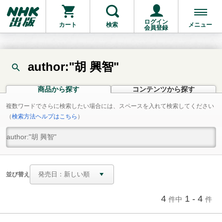
ログイン
カート
検索
メニュー
会員登録
author:"胡 興智"
商品から探す
コンテンツから探す
複数ワードでさらに検索したい場合には、スペースを入れて検索してください
（
検索方法ヘルプはこちら
）
並び替え
4
1 - 4
件中
件