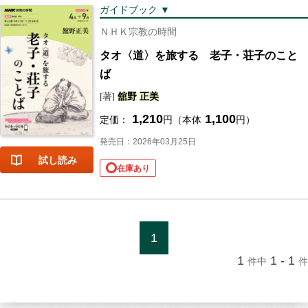
ガイドブック ▼
ＮＨＫ宗教の時間
タオ〈道〉を旅する 老子・荘子のこと
ば
[著]
舘野
正美
1,210
1,100
定価：
円（本体
円）
発売日：2026年03月25日
試し読み
在庫あり
1
1
1 - 1
件中
件