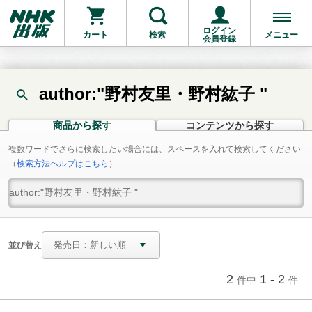
ログイン
カート
検索
メニュー
会員登録
author:"野村友里・野村紘子 "
商品から探す
コンテンツから探す
複数ワードでさらに検索したい場合には、スペースを入れて検索してください
（
検索方法ヘルプはこちら
）
並び替え
2
1 - 2
件中
件