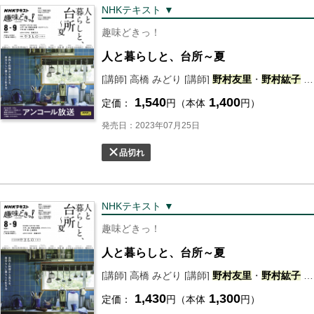
NHKテキスト ▼
趣味どきっ！
人と暮らしと、台所～夏
[講師] 高橋 みどり [講師]
野村
友里
・
野村
紘子
[講師] 樋口 直哉 [講師] 德田 民子
1,540
1,400
定価：
円（本体
円）
発売日：2023年07月25日
品切れ
NHKテキスト ▼
趣味どきっ！
人と暮らしと、台所～夏
[講師] 高橋 みどり [講師]
野村
友里
・
野村
紘子
[講師] 樋口 直哉 [講師] 德田 民子 [講師] 渡辺 有子 [講師] 阿部 勤 [講師] 江口 宏志・山本 祐布子 [講師] 瀬尾 幸子
1,430
1,300
定価：
円（本体
円）