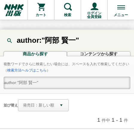
ログイン
カート
検索
メニュー
会員登録
author:"阿部 賢一"
商品から探す
コンテンツから探す
複数ワードでさらに検索したい場合には、スペースを入れて検索してください
（
検索方法ヘルプはこちら
）
並び替え
1
1 - 1
件中
件