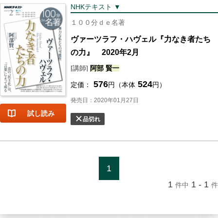
NHKテキスト ▼
１００分ｄｅ名著
ヴァーツラフ・ハヴェル『力なき者たち
の力』 2020年2月
[講師]
阿部
賢一
576
524
定価：
円（本体
円）
発売日：2020年01月27日
試し読み
品切れ
1
1
1 - 1
件中
件