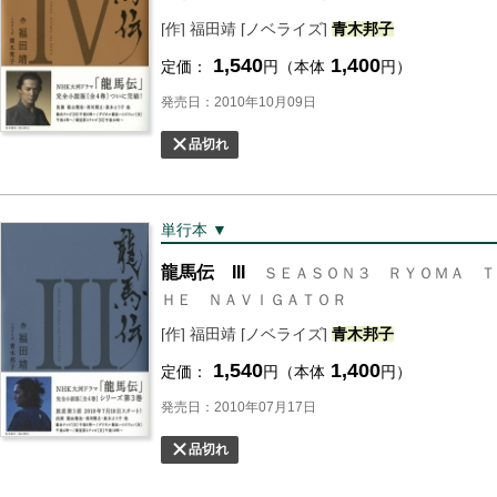
[作] 福田靖 [ノベライズ]
青木
邦子
1,540
1,400
定価：
円（本体
円）
発売日：2010年10月09日
品切れ
単行本 ▼
龍馬伝 III
ＳＥＡＳＯＮ３ ＲＹＯＭＡ Ｔ
ＨＥ ＮＡＶＩＧＡＴＯＲ
[作] 福田靖 [ノベライズ]
青木
邦子
1,540
1,400
定価：
円（本体
円）
発売日：2010年07月17日
品切れ