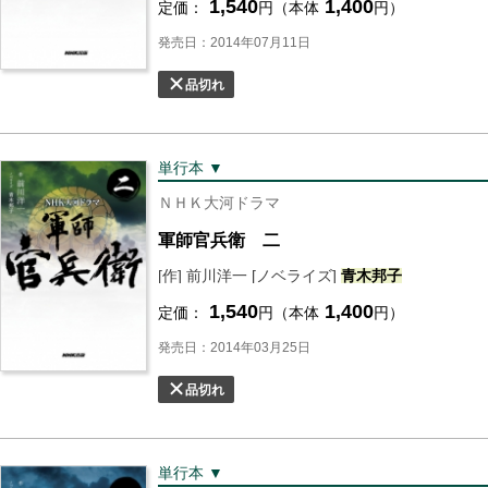
1,540
1,400
定価：
円（本体
円）
発売日：2014年07月11日
品切れ
単行本 ▼
ＮＨＫ大河ドラマ
軍師官兵衛 二
[作] 前川洋一 [ノベライズ]
青木
邦子
1,540
1,400
定価：
円（本体
円）
発売日：2014年03月25日
品切れ
単行本 ▼