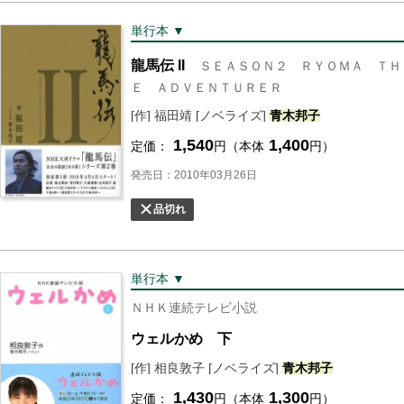
単行本 ▼
龍馬伝 II
ＳＥＡＳＯＮ２ ＲＹＯＭＡ ＴＨ
Ｅ ＡＤＶＥＮＴＵＲＥＲ
[作] 福田靖 [ノベライズ]
青木
邦子
1,540
1,400
定価：
円（本体
円）
発売日：2010年03月26日
品切れ
単行本 ▼
ＮＨＫ連続テレビ小説
ウェルかめ 下
[作] 相良敦子 [ノベライズ]
青木
邦子
1,430
1,300
定価：
円（本体
円）