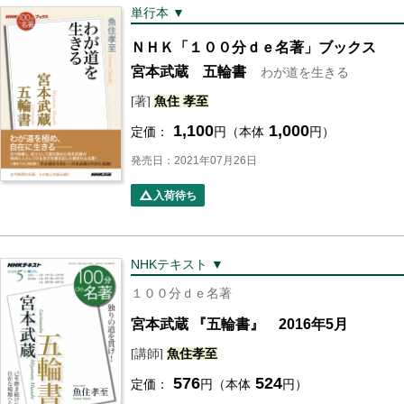
単行本 ▼
ＮＨＫ「１００分ｄｅ名著」ブックス
宮本武蔵 五輪書
わが道を生きる
[著]
魚住
孝至
1,100
1,000
定価：
円（本体
円）
発売日：2021年07月26日
入荷待ち
NHKテキスト ▼
１００分ｄｅ名著
宮本武蔵 『五輪書』 2016年5月
[講師]
魚住
孝至
576
524
定価：
円（本体
円）