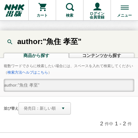
ログイン
カート
検索
メニュー
会員登録
author:"魚住 孝至"
商品から探す
コンテンツから探す
複数ワードでさらに検索したい場合には、スペースを入れて検索してください
（
検索方法ヘルプはこちら
）
並び替え
2
1 - 2
件中
件