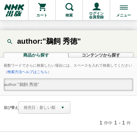
ログイン
カート
検索
メニュー
会員登録
author:"鵜飼 秀徳"
商品から探す
コンテンツから探す
複数ワードでさらに検索したい場合には、スペースを入れて検索してください
（
検索方法ヘルプはこちら
）
並び替え
1
1 - 1
件中
件