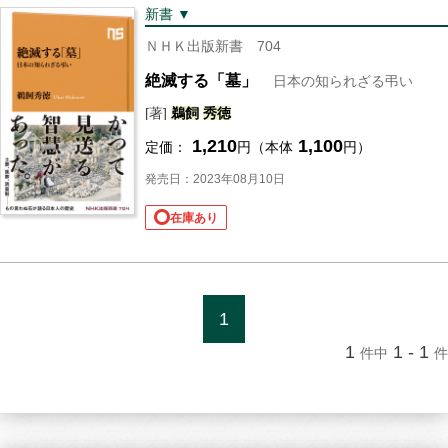
新書 ▼
ＮＨＫ出版新書 704
絶滅する「墓」
日本の知られざる弔い
[著]
鵜飼
秀徳
1,210
1,100
定価：
円（本体
円）
発売日：2023年08月10日
在庫あり
1
1
1 - 1
件中
件