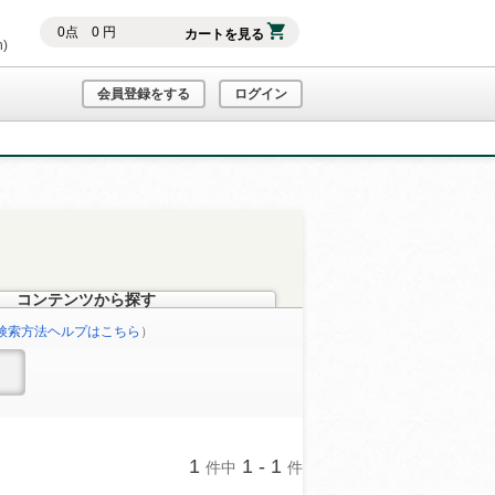
0
点
0
円
カートを見る
h)
会員登録をする
ログイン
コンテンツから探す
検索方法ヘルプはこちら
）
1
1 - 1
件中
件