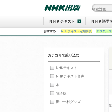
ＮＨＫテキスト
ＮＨＫ語学
おすすめ
NHKテキスト定期購読
デジタルコ
カテゴリで絞り込む
NHKテキスト
NHKテキスト音声
本
電子版
田中一村グッズ
並