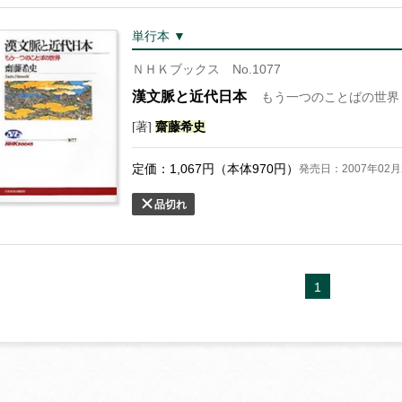
単行本 ▼
ＮＨＫブックス No.1077
漢文脈と近代日本
もう一つのことばの世界
[著]
齋藤
希
史
定価：
1,067
円（本体
970
円）
発売日：2007年02月
品切れ
1