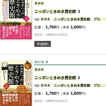
ＮＨＫ
ニッポン
ときめき
歴史
館
３
[編]
ＮＨＫ
「
ニッポン
ときめき
歴史
館
」
プロジェクト
1,760
1,600
定価：
円（本体
円）
発売日：1999年11月01日
品切れ
単行本 ▼
ＮＨＫ
ニッポン
ときめき
歴史
館
２
[編]
ＮＨＫ
「
ニッポン
ときめき
歴史
館
」
プロジェクト
1,760
1,600
定価：
円（本体
円）
発売日：1999年10月01日