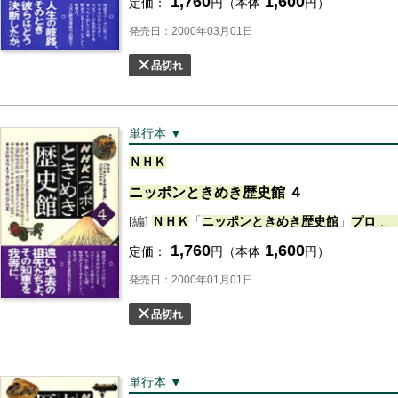
1,760
1,600
定価：
円（本体
円）
発売日：2000年03月01日
品切れ
単行本 ▼
ＮＨＫ
ニッポン
ときめき
歴史
館
４
[編]
ＮＨＫ
「
ニッポン
ときめき
歴史
館
」
プロジェクト
1,760
1,600
定価：
円（本体
円）
発売日：2000年01月01日
品切れ
単行本 ▼