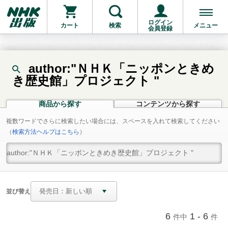
ログイン
カート
検索
メニュー
会員登録
author:"ＮＨＫ「ニッポンときめ
き歴史館」プロジェクト "
商品から探す
コンテンツから探す
複数ワードでさらに検索したい場合には、スペースを入れて検索してください
（
検索方法ヘルプはこちら
）
並び替え
6
1 - 6
件中
件