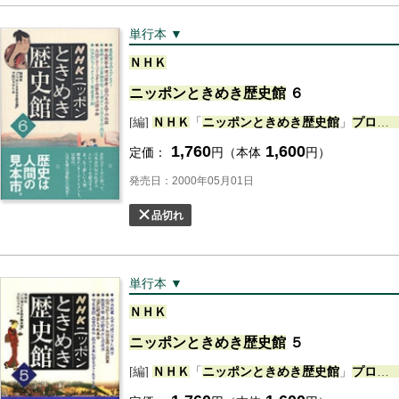
単行本 ▼
ＮＨＫ
ニッポン
ときめき
歴史
館
６
[編]
ＮＨＫ
「
ニッポン
ときめき
歴史
館
」
プロジェクト
1,760
1,600
定価：
円（本体
円）
発売日：2000年05月01日
品切れ
単行本 ▼
ＮＨＫ
ニッポン
ときめき
歴史
館
５
[編]
ＮＨＫ
「
ニッポン
ときめき
歴史
館
」
プロジェクト