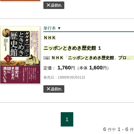
品切れ
単行本 ▼
ＮＨＫ
ニッポン
ときめき
歴史
館
１
[編]
ＮＨＫ
「
ニッポン
ときめき
歴史
館
」
プロジェクト
1,760
1,600
定価：
円（本体
円）
発売日：1999年09月01日
品切れ
1
6
1 - 6
件中
件