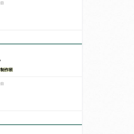
0日
る
」
制作
班
0日