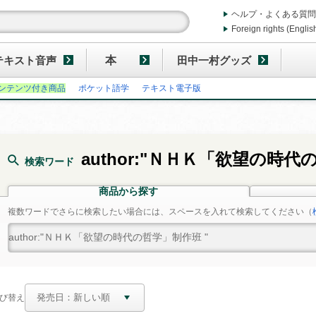
ヘルプ・よくある質問
Foreign rights (Englis
テキスト音声
本
田中一村グッズ
ンテンツ付き商品
ポケット語学
テキスト電子版
author:"ＮＨＫ「欲望の時代
検索ワード
商品から探す
複数ワードでさらに検索したい場合には、スペースを入れて検索してください
（
び替え