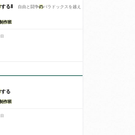
学
するⅡ
自由と闘争
の
パラドックスを越え
制作
班
0日
学
する
制作
班
1日