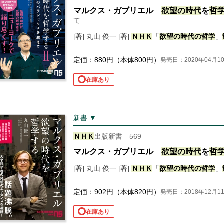
マルクス・ガブリエル
欲望
の
時代
を
哲
て
[著] 丸山 俊一 [著]
ＮＨＫ
「
欲望
の
時代
の
哲学
」
定価：
880
円（本体
800
円）
発売日：2020年04月1
在庫あり
新書 ▼
ＮＨＫ
出版新書 569
マルクス・ガブリエル
欲望
の
時代
を
哲
[著] 丸山 俊一 [著]
ＮＨＫ
「
欲望
の
時代
の
哲学
」
定価：
902
円（本体
820
円）
発売日：2018年12月1
在庫あり