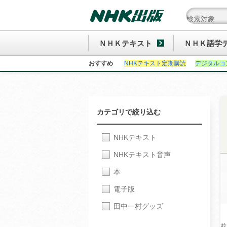
ＮＨＫテキスト
ＮＨＫ語学
おすすめ
NHKテキスト定期購読
デジタルコ
カテゴリで絞り込む
NHKテキスト
NHKテキスト音声
本
電子版
田中一村グッズ
並