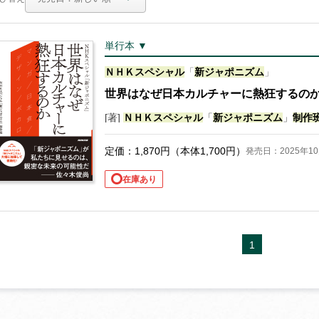
単行本 ▼
ＮＨＫスペシャル
「
新
ジャポニズム
」
世界はなぜ日本カルチャーに熱狂するの
[著]
ＮＨＫスペシャル
「
新
ジャポニズム
」
制作
定価：
1,870
円（本体
1,700
円）
発売日：2025年10
在庫あり
1