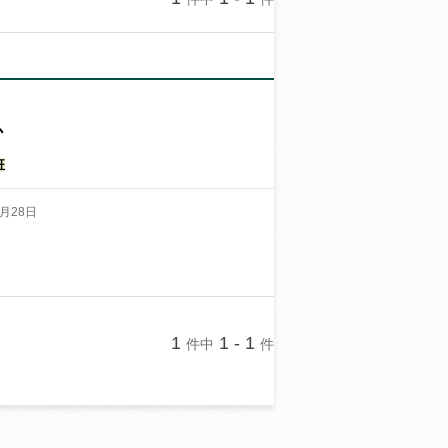
か
班
月28日
1
1 - 1
件中
件