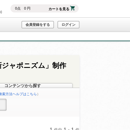
0
点
0
円
カートを見る
h)
会員登録をする
ログイン
「新ジャポニズム」制作
コンテンツから探す
検索方法ヘルプはこちら
）
1
1 - 1
件中
件