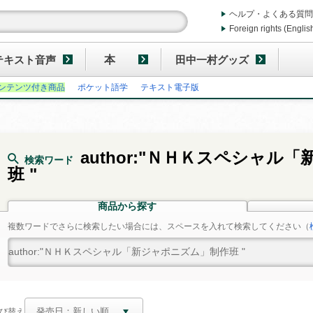
ヘルプ・よくある質問
Foreign rights (Englis
テキスト音声
本
田中一村グッズ
ンテンツ付き商品
ポケット語学
テキスト電子版
author:"ＮＨＫスペシャル
検索ワード
班 "
商品から探す
複数ワードでさらに検索したい場合には、スペースを入れて検索してください
（
び替え