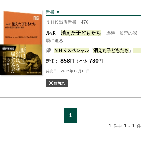
新書 ▼
ＮＨＫ出版新書 476
ルポ
消え
た
子ども
たち
虐待・監禁の深
層に迫る
[著]
ＮＨＫスペシャル
「
消え
た
子ども
たち
」
取
858
780
定価：
円（本体
円）
発売日：2015年12月11日
品切れ
1
1
1 - 1
件中
件