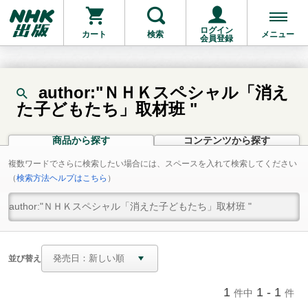
ログイン
カート
検索
メニュー
会員登録
author:"ＮＨＫスペシャル「消え
た子どもたち」取材班 "
商品から探す
コンテンツから探す
複数ワードでさらに検索したい場合には、スペースを入れて検索してください
（
検索方法ヘルプはこちら
）
並び替え
1
1 - 1
件中
件