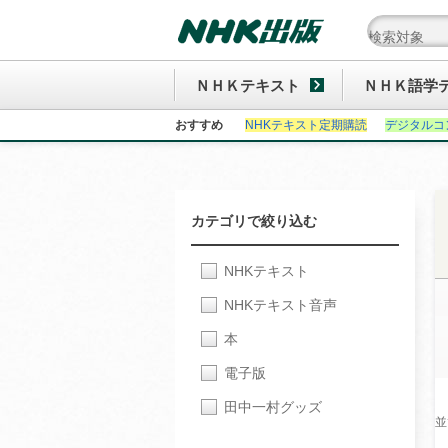
ＮＨＫテキスト
ＮＨＫ語学
おすすめ
NHKテキスト定期購読
デジタルコ
カテゴリで絞り込む
NHKテキスト
NHKテキスト音声
本
電子版
田中一村グッズ
並