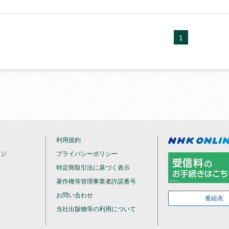
1
利用規約
ージ
プライバシーポリシー
特定商取引法に基づく表示
著作権等管理事業者許諾番号
お問い合わせ
番組表
当社出版物等の利用について