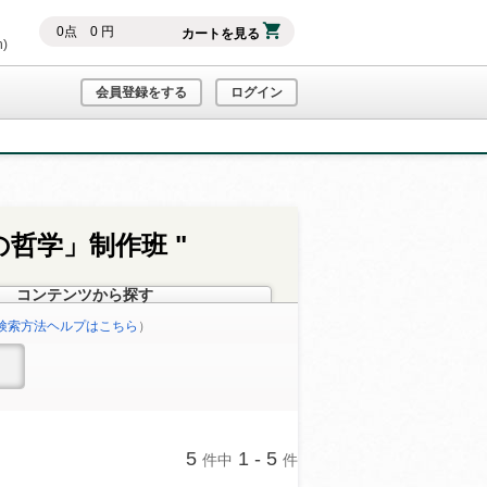
0
点
0
円
カートを見る
h)
会員登録をする
ログイン
代の哲学」制作班 "
コンテンツから探す
検索方法ヘルプはこちら
）
5
1 - 5
件中
件