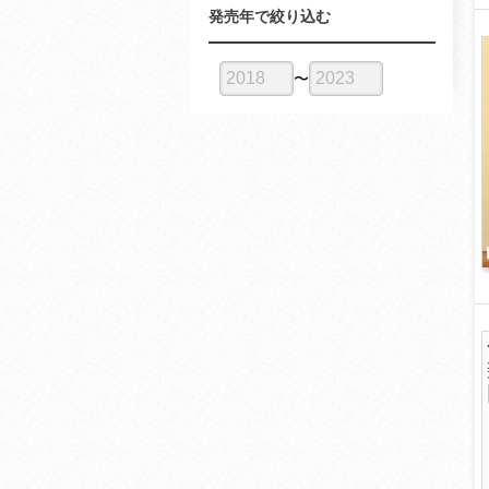
発売年で絞り込む
〜