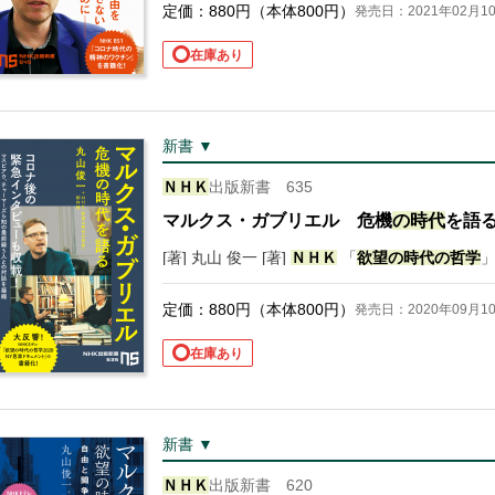
定価：
880
円（本体
800
円）
発売日：2021年02月1
在庫あり
新書 ▼
ＮＨＫ
出版新書 635
マルクス・ガブリエル 危機
の
時代
を語
[著] 丸山 俊一 [著]
ＮＨＫ
「
欲望
の
時代
の
哲学
定価：
880
円（本体
800
円）
発売日：2020年09月1
在庫あり
新書 ▼
ＮＨＫ
出版新書 620