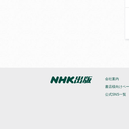
会社案内
書店様向けペ
公式SNS一覧