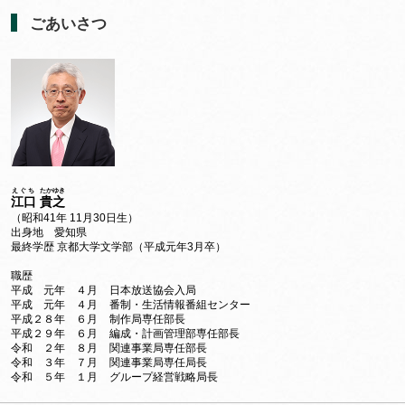
ごあいさつ
えぐち
たかゆき
江口
貴之
（昭和41年 11月30日生）
出身地 愛知県
最終学歴 京都大学文学部（平成元年3月卒）
職歴
平成 元年 ４月
日本放送協会入局
平成 元年 ４月
番制・生活情報番組センター
平成２８年 ６月
制作局専任部長
平成２９年 ６月
編成・計画管理部専任部長
令和 ２年 ８月
関連事業局専任部長
令和 ３年 ７月
関連事業局専任局長
令和 ５年 １月
グループ経営戦略局長