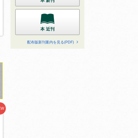
本 新刊
本 近刊
配布版新刊案内を見る(PDF)
EW