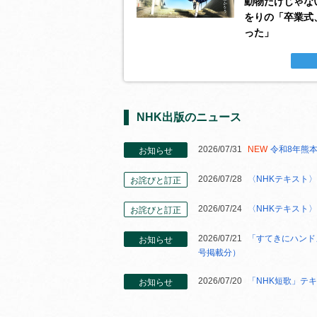
動物だけじゃな
をりの「卒業式
った」
NHK出版のニュース
2026/07/31
NEW
令和8年熊
お知らせ
2026/07/28
〈NHKテキスト〉
お詫びと訂正
2026/07/24
〈NHKテキスト〉
お詫びと訂正
2026/07/21
「すてきにハンド
お知らせ
号掲載分）
2026/07/20
「NHK短歌」テキ
お知らせ