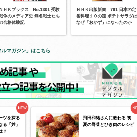
ＮＨＫブックス No.1301 受験
ＮＨＫ出版新書 761 日本の定
戦争のメディア史 無名戦士たち
番料理１０の謎 ポテトサラダ
の合格体験記
なぜ「おかず」になったのか
タルマガジン」はこちら
NEW
N
ーツを探る
飛田和緒さんに教わる 初
なる「姓」
夏の野菜とひき肉のレシピ
は？