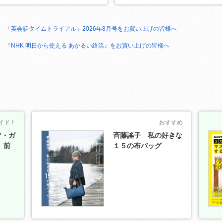
〉 「英会話タイムトライアル」2026年8月号をお買い上げの皆様へ
〉 『NHK 明日から使える あかるい終活』をお買い上げの皆様へ
イド！
おすすめ
マ・ガ
斉藤謠子 私の好きな
 前
１５の布バッグ