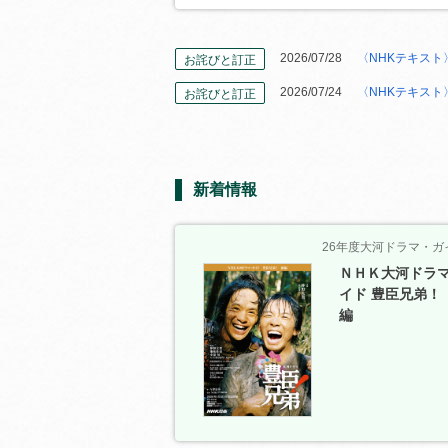
2026/07/28
〈NHKテキスト
お詫びと訂正
2026/07/24
〈NHKテキスト
お詫びと訂正
新着情報
26年度大河ドラマ・ガ
ＮＨＫ大河ドラ
イド 豊臣兄弟！
編