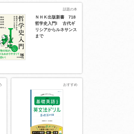
話題の本
ＮＨＫ出版新書 718
哲学史入門Ⅰ 古代ギ
リシアからルネサンス
まで
め
おすすめ