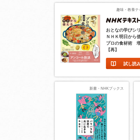
趣味・教養テ
おとなの学びシ
ＮＨＫ明日から
プロの食材術 
【再】
試し読
新書・NHKブックス