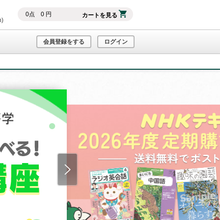
0
点
0
円
カートを見る
h)
会員登録をする
ログイン
Next