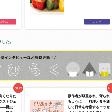
コラム
レシピ
ました。
NEW
N
良くなりた
原作者が尊重され、守られ
クストジェ
るように――料理と食を通
――昆虫・
して日常を考察するエッセ