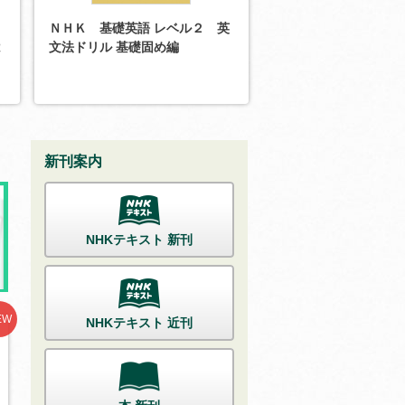
ＮＨＫ 基礎英語 レベル２ 英
は
文法ドリル 基礎固め編
新刊案内
NHKテキスト 新刊
EW
NHKテキスト 近刊