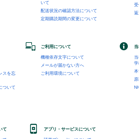
いて
受
配送状況の確認方法について
返
定期購読期間の変更について
ご利用について
当
機種依存文字について
当
学
メールが届かない方へ
本
レスを忘
ご利用環境について
原
について
N
いて
アプリ・サービスについて