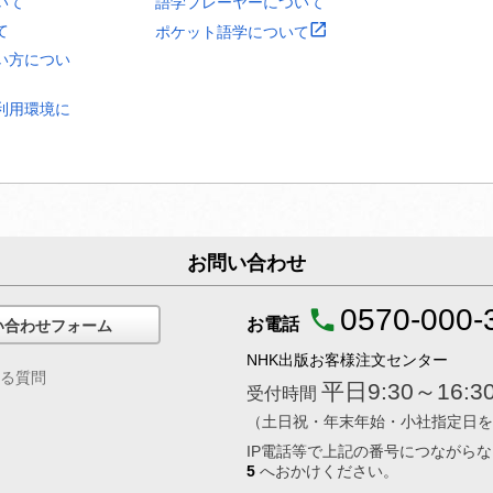
いて
語学プレーヤーについて
て
ポケット語学について
い方につい
利用環境に
お問い合わせ
0570-000-
お電話
い合わせフォーム
NHK出版お客様注文センター
る質問
平日9:30～16:3
受付時間
（土日祝・年末年始・小社指定日を
IP電話等で上記の番号につながら
5
へおかけください。