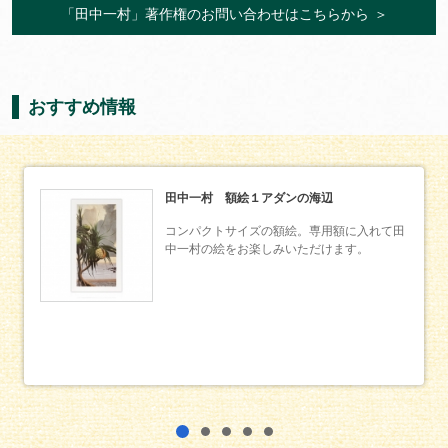
「田中一村」著作権のお問い合わせはこちらから
＞
おすすめ情報
田中一村 額絵１アダンの海辺
コンパクトサイズの額絵。専用額に入れて田
中一村の絵をお楽しみいただけます。
1
2
3
4
5