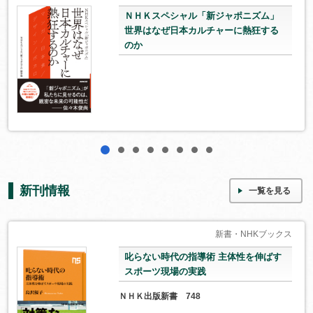
ＮＨＫスペシャル「新ジャポニズム」
世界はなぜ日本カルチャーに熱狂する
のか
1
2
3
4
5
6
7
8
新刊情報
一覧を見る
新書・NHKブックス
叱らない時代の指導術 主体性を伸ばす
スポーツ現場の実践
ＮＨＫ出版新書 748