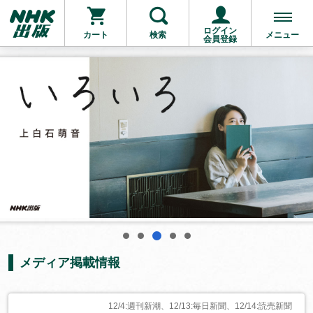
ログイン
カート
検索
メニュー
会員登録
3
1
2
4
5
メディア掲載情報
12/4:週刊新潮、12/13:毎日新聞、12/14:読売新聞