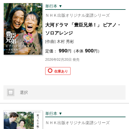
単行本 ▼
ＮＨＫ出版オリジナル楽譜シリーズ
大河ドラマ 「豊臣兄弟！」 ピアノ・
ソロアレンジ
[作曲] 木村 秀彬
990
900
定価：
円（本体
円）
2026年02月20日 発売
在庫あり
選択
単行本 ▼
ＮＨＫ出版オリジナル楽譜シリーズ