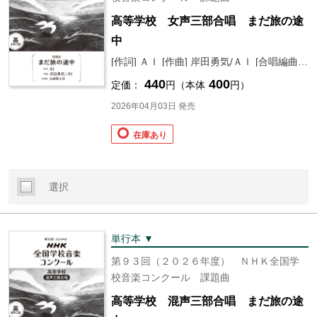
高等学校 女声三部合唱 まだ旅の途
中
[作詞] ＡＩ [作曲] 岸田勇気/ＡＩ [合唱編曲] 佐藤 賢太郎
440
400
定価：
円（本体
円）
2026年04月03日 発売
在庫あり
選択
単行本 ▼
第９３回（２０２６年度） ＮＨＫ全国学
校音楽コンクール 課題曲
高等学校 混声三部合唱 まだ旅の途