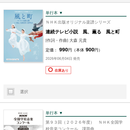
単行本 ▼
ＮＨＫ出版オリジナル楽譜シリーズ
連続テレビ小説 風、薫る 風と町
[作詞・作曲] 大森 元貴
990
900
定価：
円（本体
円）
2026年06月04日 発売
在庫あり
選択
単行本 ▼
第９３回（２０２６年度） ＮＨＫ全国学
校音楽コンクール 課題曲