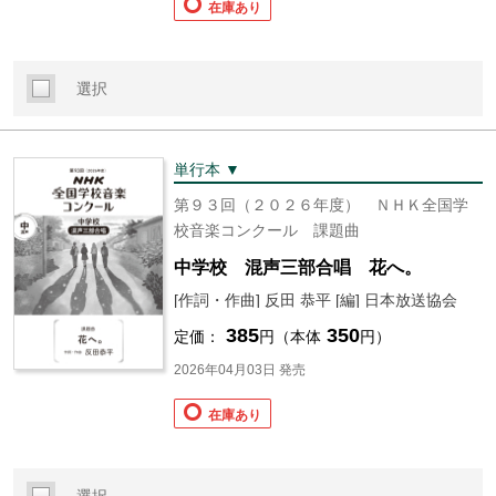
在庫あり
選択
単行本 ▼
第９３回（２０２６年度） ＮＨＫ全国学
校音楽コンクール 課題曲
中学校 混声三部合唱 花へ。
[作詞・作曲] 反田 恭平 [編] 日本放送協会
385
350
定価：
円（本体
円）
2026年04月03日 発売
在庫あり