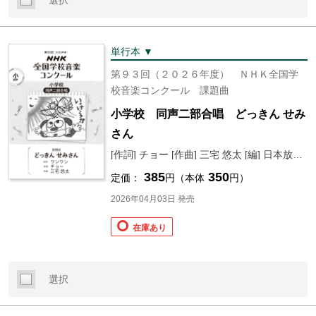
選択
単行本 ▼
第９３回（２０２６年度） ＮＨＫ全国学
校音楽コンクール 課題曲
小学校 同声二部合唱 どっきん せみ
さん
[作詞] チョー [作曲] 三宅 悠太 [編] 日本放送協会
385
350
定価：
円（本体
円）
2026年04月03日 発売
在庫あり
選択