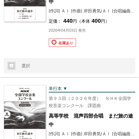
中
[作詞] ＡＩ [作曲] 岸田勇気/ＡＩ [合唱編曲] 佐藤 賢太郎
440
400
定価：
円（本体
円）
2026年04月03日 発売
在庫あり
選択
単行本 ▼
第９３回（２０２６年度） ＮＨＫ全国学
校音楽コンクール 課題曲
高等学校 混声四部合唱 まだ旅の途
中
[作詞] ＡＩ [作曲] 岸田勇気/ＡＩ [合唱編曲] 佐藤 賢太郎 [編] 日本放送協会