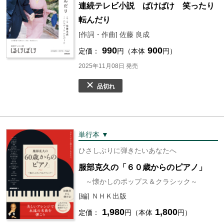
連続テレビ小説 ばけばけ 笑ったり
転んだり
[作詞・作曲] 佐藤 良成
990
900
定価：
円（本体
円）
2025年11月08日 発売
品切れ
単行本 ▼
ひさしぶりに弾きたいあなたへ
服部克久の「６０歳からのピアノ」
～懐かしのポップス＆クラシック～
[編] ＮＨＫ出版
1,980
1,800
定価：
円（本体
円）