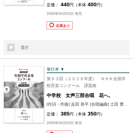
440
400
定価：
円（本体
円）
2026年04月03日 発売
在庫あり
選択
単行本 ▼
第９３回（２０２６年度） ＮＨＫ全国学
校音楽コンクール 課題曲
中学校 女声三部合唱 花へ。
[作詞・作曲] 反田 恭平 [合唱編曲] 土田 豊貴 [編] 日本放送協会
385
350
定価：
円（本体
円）
2026年04月03日 発売