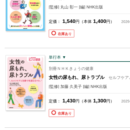
[監修] 丸山 彰一 [編] NHK出版
1,540
1,400
定価：
円（本体
円）
202
在庫あり
単行本 ▼
別冊ＮＨＫきょうの健康
女性の尿もれ、尿トラブル
セルフケア
[監修] 加藤 久美子 [編] NHK出版
1,430
1,300
定価：
円（本体
円）
202
在庫あり