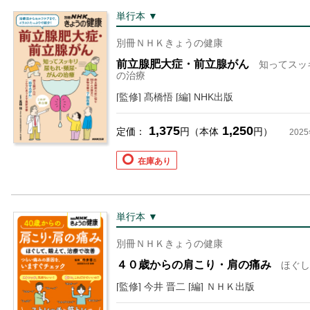
単行本 ▼
別冊ＮＨＫきょうの健康
前立腺肥大症・前立腺がん
知ってスッ
の治療
[監修] 髙橋悟 [編] NHK出版
1,375
1,250
定価：
円（本体
円）
202
在庫あり
単行本 ▼
別冊ＮＨＫきょうの健康
４０歳からの肩こり・肩の痛み
ほぐし
[監修] 今井 晋二 [編] ＮＨＫ出版