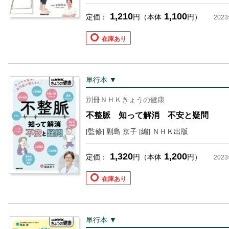
1,210
1,100
定価：
円（本体
円）
202
在庫あり
単行本 ▼
別冊ＮＨＫきょうの健康
不整脈 知って解消 不安と疑問
[監修] 副島 京子 [編] ＮＨＫ出版
1,320
1,200
定価：
円（本体
円）
202
在庫あり
単行本 ▼