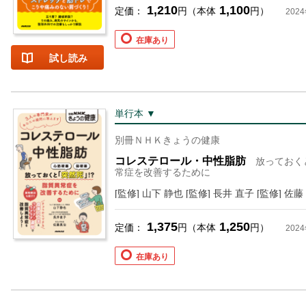
1,210
1,100
定価：
円（本体
円）
202
在庫あり
試し読み
単行本 ▼
お支払いに進む
別冊ＮＨＫきょうの健康
コレステロール・中性脂肪
放っておく
常症を改善するために
他にも商品を買う
[監修] 山下 静也 [監修] 長井 直子 [監修] 佐
1,375
1,250
定価：
円（本体
円）
202
在庫あり