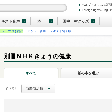
ヘルプ・よくある質問
Foreign rights (Englis
テキスト音声
本
田中一村グッズ
ンテンツ付き商品
ポケット語学
テキスト電子版
別冊ＮＨＫきょうの健康
すべて
紙の本
を選ぶ
新着商品順
並び替え