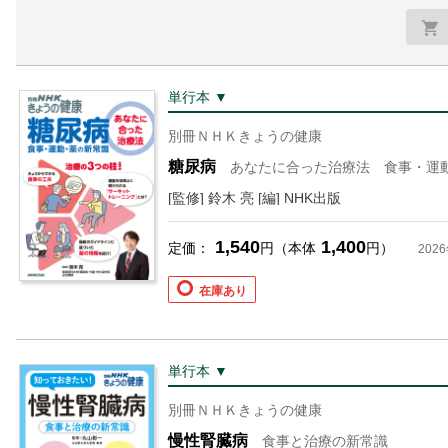
単行本 ▼
別冊ＮＨＫきょうの健康
糖尿病
あなたに合った治療法 食事・運
[監修] 鈴木 亮 [編] NHK出版
1,540
1,400
定価：
円（本体
円）
202
在庫あり
単行本 ▼
別冊ＮＨＫきょうの健康
慢性腎臓病
食事と治療の新常識