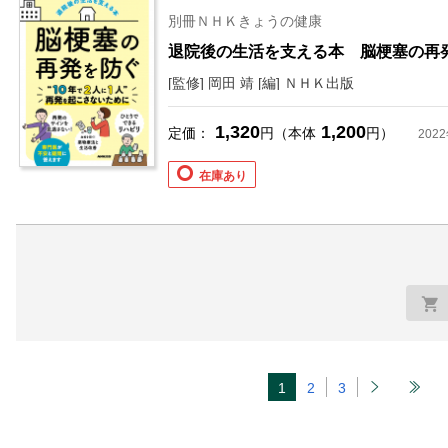
別冊ＮＨＫきょうの健康
退院後の生活を支える本 脳梗塞の再
[監修] 岡田 靖 [編] ＮＨＫ出版
1,320
1,200
定価：
円（本体
円）
202
在庫あり
1
2
3