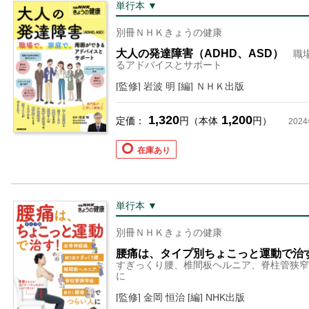
単行本 ▼
別冊ＮＨＫきょうの健康
大人の発達障害（ADHD、ASD）
職
るアドバイスとサポート
[監修] 岩波 明 [編] ＮＨＫ出版
1,320
1,200
定価：
円（本体
円）
202
在庫あり
単行本 ▼
別冊ＮＨＫきょうの健康
腰痛は、タイプ別ちょこっと運動で治
すぎっくり腰、椎間板ヘルニア、脊柱管狭窄
に
[監修] 金岡 恒治 [編] NHK出版