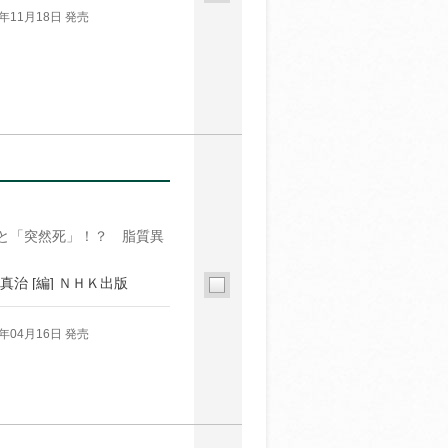
4年11月18日 発売
と「突然死」！？ 脂質異
藤 真治 [編] ＮＨＫ出版
4年04月16日 発売