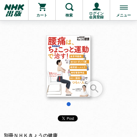
ログイン
カート
検索
メニュー
会員登録
お支払いに進む
他にも商品を買う
1
別冊ＮＨＫきょうの健康