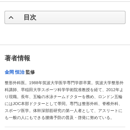
目次
著者情報
金岡 恒治
監修
整形外科医。1988年筑波大学医学専門学群卒業。筑波大学整形外
科講師、早稲田大学スポーツ科学学術院准教授を経て、2012年よ
り現職。長年、五輪の水泳チームドクターを務め、ロンドン五輪
にはJOC本部ドクターとして帯同。専門は整形外科、脊椎外科、
スポーツ医学。体幹深部筋研究の第一人者として、アスリートに
も一般の人にもできる腰痛予防の普及・啓発に努めている。