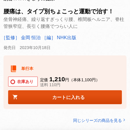
腰痛は、タイプ別ちょこっと運動で治す！
坐骨神経痛、繰り返すぎっくり腰、椎間板ヘルニア、脊柱
管狭窄症、長引く腰痛でつらい人に
［監修］ 金岡 恒治
［編］ NHK出版
発売日 2023年10月18日
単行本
1,210
定価
円（本体1,100円）
在庫あり
送料 110円
カートに入れる
同じシリーズの商品を見る