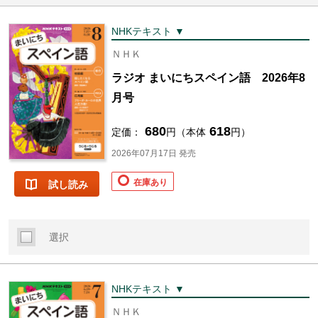
NHKテキスト ▼
ＮＨＫ
ラジオ まいにちスペイン語 2026年8
月号
680
618
定価：
円（本体
円）
2026年07月17日 発売
在庫あり
試し読み
選択
NHKテキスト ▼
ＮＨＫ