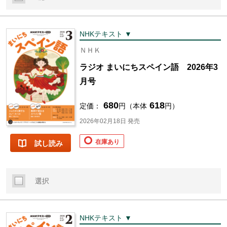
NHKテキスト ▼
ＮＨＫ
ラジオ まいにちスペイン語 2026年3
月号
680
618
定価：
円（本体
円）
2026年02月18日 発売
在庫あり
試し読み
選択
NHKテキスト ▼