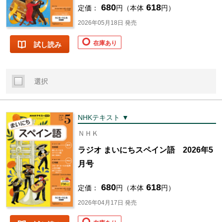
680
618
定価：
円（本体
円）
2026年05月18日 発売
在庫あり
試し読み
選択
NHKテキスト ▼
ＮＨＫ
ラジオ まいにちスペイン語 2026年5
月号
680
618
定価：
円（本体
円）
2026年04月17日 発売