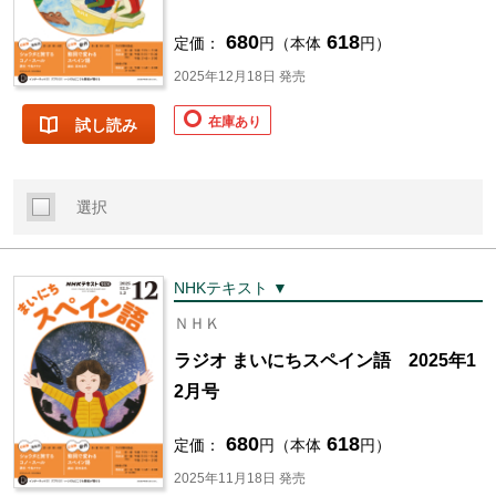
680
618
定価：
円（本体
円）
2025年12月18日 発売
在庫あり
試し読み
選択
NHKテキスト ▼
ＮＨＫ
ラジオ まいにちスペイン語 2025年1
2月号
680
618
定価：
円（本体
円）
2025年11月18日 発売