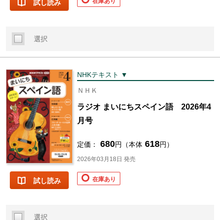
在庫あり
試し読み
選択
NHKテキスト ▼
ＮＨＫ
ラジオ まいにちスペイン語 2026年4
月号
680
618
定価：
円（本体
円）
2026年03月18日 発売
在庫あり
試し読み
選択