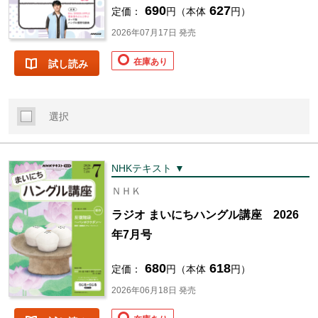
690
627
定価：
円（本体
円）
2026年07月17日 発売
在庫あり
試し読み
選択
NHKテキスト ▼
ＮＨＫ
ラジオ まいにちハングル講座 2026
年7月号
680
618
定価：
円（本体
円）
2026年06月18日 発売