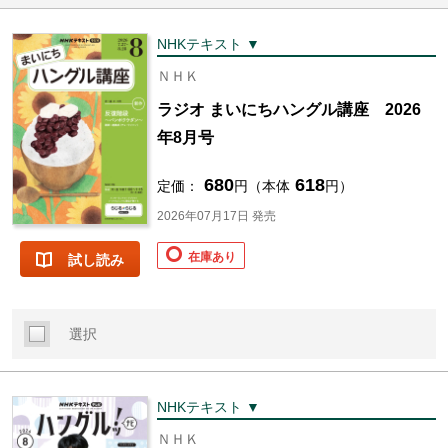
NHKテキスト ▼
ＮＨＫ
ラジオ まいにちハングル講座 2026
年8月号
680
618
定価：
円（本体
円）
2026年07月17日 発売
在庫あり
試し読み
選択
NHKテキスト ▼
ＮＨＫ