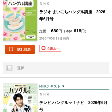
ＮＨＫ
ラジオ まいにちハングル講座 2026
年6月号
680
618
定価：
円（本体
円）
2026年05月18日 発売
在庫あり
試し読み
選択
NHKテキスト ▼
ＮＨＫ
テレビ ハングルッ！ナビ 2026年6月
号