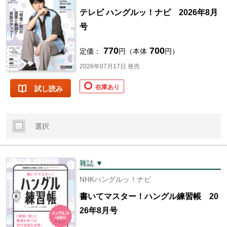
テレビ ハングルッ！ナビ 2026年8月
号
770
700
定価：
円（本体
円）
2026年07月17日 発売
在庫あり
試し読み
選択
雜誌 ▼
NHKハングルッ！ナビ
書いてマスター！ハングル練習帳 20
26年8月号