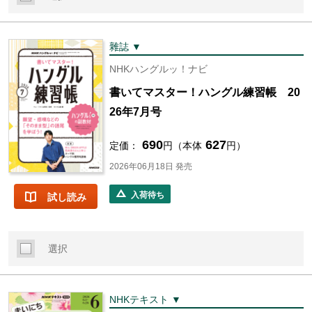
雜誌 ▼
NHKハングルッ！ナビ
書いてマスター！ハングル練習帳 20
26年7月号
690
627
定価：
円（本体
円）
2026年06月18日 発売
入荷待ち
試し読み
選択
NHKテキスト ▼