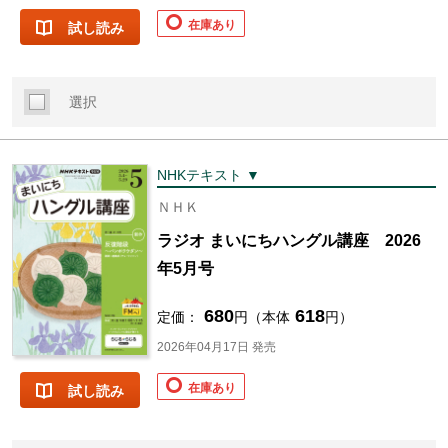
在庫あり
試し読み
選択
NHKテキスト ▼
ＮＨＫ
ラジオ まいにちハングル講座 2026
年5月号
680
618
定価：
円（本体
円）
2026年04月17日 発売
在庫あり
試し読み