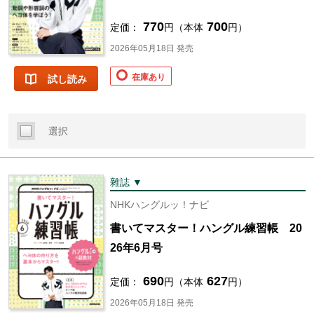
770
700
定価：
円（本体
円）
2026年05月18日 発売
在庫あり
試し読み
選択
雜誌 ▼
NHKハングルッ！ナビ
書いてマスター！ハングル練習帳 20
26年6月号
690
627
定価：
円（本体
円）
2026年05月18日 発売