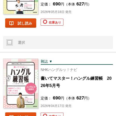
690
627
定価：
円（本体
円）
2026年05月18日 発売
在庫あり
試し読み
選択
雜誌 ▼
NHKハングルッ！ナビ
書いてマスター！ハングル練習帳 20
26年5月号
690
627
定価：
円（本体
円）
2026年04月17日 発売