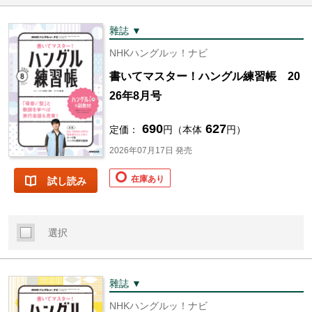
雜誌 ▼
NHKハングルッ！ナビ
書いてマスター！ハングル練習帳 20
26年8月号
690
627
定価：
円（本体
円）
2026年07月17日 発売
在庫あり
試し読み
選択
雜誌 ▼
NHKハングルッ！ナビ