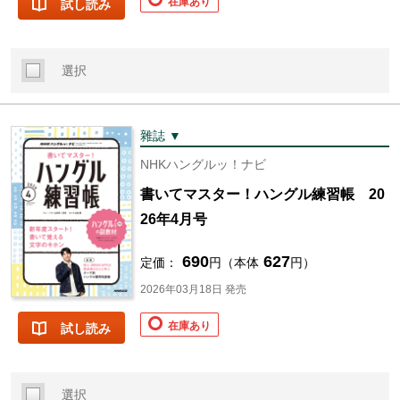
在庫あり
試し読み
選択
雜誌 ▼
NHKハングルッ！ナビ
書いてマスター！ハングル練習帳 20
26年4月号
690
627
定価：
円（本体
円）
2026年03月18日 発売
在庫あり
試し読み
選択