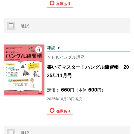
在庫あり
選択
雜誌 ▼
ＮＨＫハングル講座
書いてマスター！ハングル練習帳 20
25年11月号
660
600
定価：
円（本体
円）
2025年10月18日 発売
在庫あり
選択