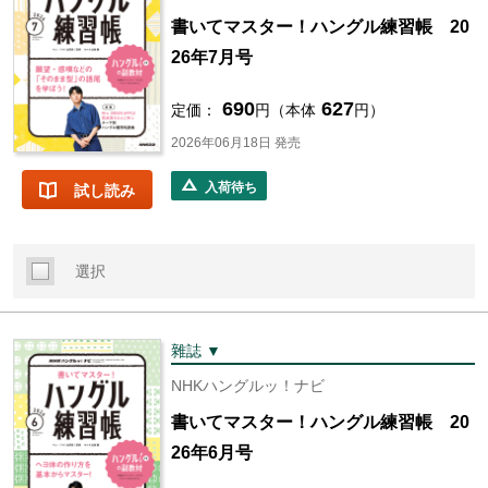
書いてマスター！ハングル練習帳 20
26年7月号
690
627
定価：
円（本体
円）
2026年06月18日 発売
入荷待ち
試し読み
選択
雜誌 ▼
NHKハングルッ！ナビ
書いてマスター！ハングル練習帳 20
26年6月号