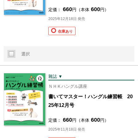
660
600
定価：
円（本体
円）
2025年12月18日 発売
在庫あり
選択
雜誌 ▼
ＮＨＫハングル講座
書いてマスター！ハングル練習帳 20
25年12月号
660
600
定価：
円（本体
円）
2025年11月18日 発売