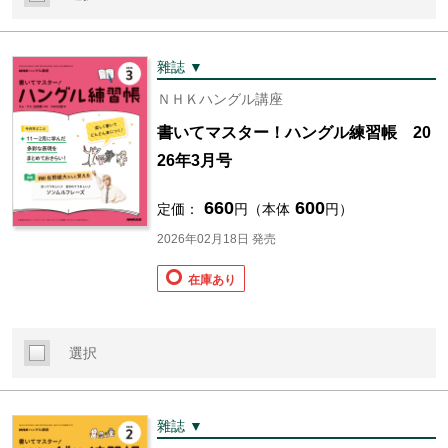
雜誌 ▼
ＮＨＫハングル講座
書いてマスター！ハングル練習帳 20
26年3月号
660
600
定価：
円（本体
円）
2026年02月18日 発売
在庫あり
選択
雜誌 ▼