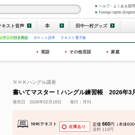
ヘルプ・よくある質問
Foreign rights (Englis
テキスト音声
本
田中一村グッズ
ンテンツ付き商品
ポケット語学
テキスト電子版
英語
その他
言語
家庭
ＮＨＫハングル講座
書いてマスター！ハングル練習帳 2026年3
発売日 2026年02月18日
発行：月刊
NHKテキスト
660
定価
円（本体60
在庫あり
送料 110円