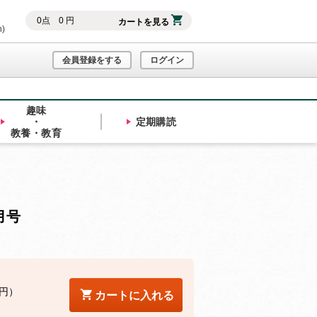
0
点
0
円
カートを見る
h)
会員登録をする
ログイン
趣味
・
定期購読
教養・教育
月号
0円）
カートに入れる