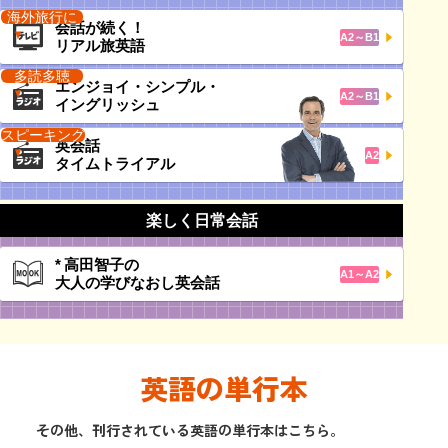
海外旅行に
会話が続く！
A2～B1
リアル旅英語
多読多聴
エンジョイ・シンプル・
A2～B1
イングリッシュ
スピーキング
英会話
A2
タイムトライアル
楽しく日常会話
*
高田智子の
A1～A2
大人の学びなおし英会話
英語の単行本
その他、刊行されている英語の単行本はこちら。