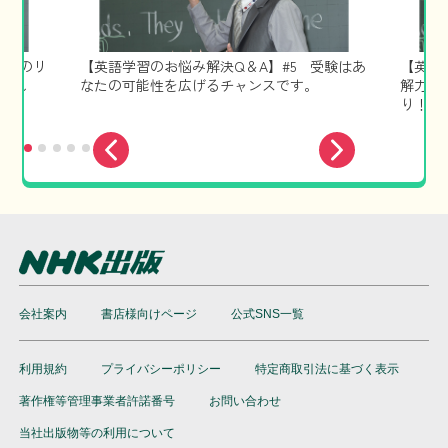
英語のリ
【英語学習のお悩み解決Q＆A】#5 受験はあ
【英語
入れ
なたの可能性を広げるチャンスです。
解力、
り！
会社案内
書店様向けページ
公式SNS一覧
利用規約
プライバシーポリシー
特定商取引法に基づく表示
著作権等管理事業者許諾番号
お問い合わせ
当社出版物等の利用について