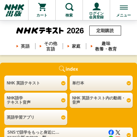
ログイン
カート
検索
メニュー
会員登録
2026
定期購読
その他
趣味
英語
家庭
言語
教養・教育
NHK 英語テキスト
単行本
NHK語学
NHK 英語テキスト内の動画・
テキスト音声
音声
英語学習アプリ
SNS
で語学を
もっと身近に…