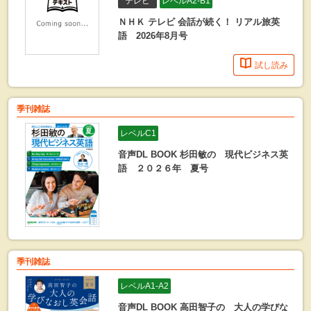
テレビ
レベルA2-B1
ＮＨＫ テレビ 会話が続く！ リアル旅英
語 2026年8月号
試し読み
季刊雑誌
レベルC1
音声DL BOOK 杉田敏の 現代ビジネス英
語 ２０２６年 夏号
季刊雑誌
レベルA1-A2
音声DL BOOK 高田智子の 大人の学びな