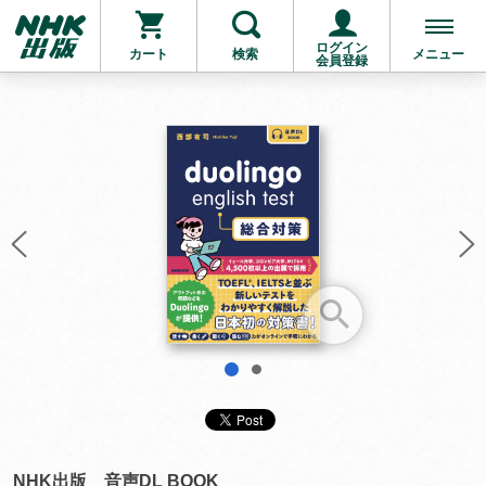
ログイン
カート
検索
メニュー
会員登録
お支払いに進む
他にも商品を買う
1
2
NHK出版 音声DL BOOK