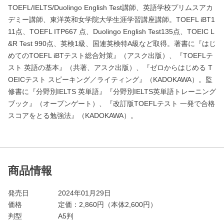
TOEFL/IELTS/Duolingo English Test講師、英語学校プリムスアカ
デミー講師、東洋英和女学院大学生涯学習講座講師。TOEFL iBT1
11点、TOEFL ITP667 点、Duolingo English Test135点、TOEIC L
&R Test 990点、英検1級、国連英検特A級など取得。著書に『はじ
めてのTOEFL iBTテスト総合対策』（アスク出版）、『TOEFLテ
スト 英語の基本』（共著、アスク出版）、『ゼロからはじめる T
OEICテスト スピーキング／ライティング』（KADOKAWA）。監
修書に『分野別IELTS 英単語』『分野別IELTS英単語トレーニング
ブック』（オープンゲート）、『改訂版TOEFLテスト 一発で合格
スコアをとる勉強法』（KADOKAWA）。
商品情報
発売日
2024年01月29日
価格
定価：
2,860
円（本体2,600円）
判型
A5判