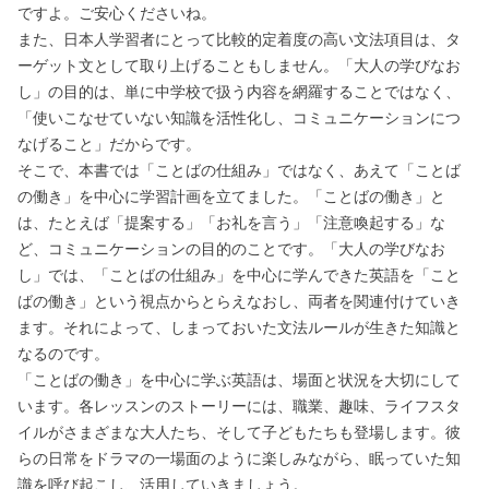
ですよ。ご安心くださいね。
また、日本人学習者にとって比較的定着度の高い文法項目は、タ
ーゲット文として取り上げることもしません。「大人の学びなお
し」の目的は、単に中学校で扱う内容を網羅することではなく、
「使いこなせていない知識を活性化し、コミュニケーションにつ
なげること」だからです。
そこで、本書では「ことばの仕組み」ではなく、あえて「ことば
の働き」を中心に学習計画を立てました。「ことばの働き」と
は、たとえば「提案する」「お礼を言う」「注意喚起する」な
ど、コミュニケーションの目的のことです。「大人の学びなお
し」では、「ことばの仕組み」を中心に学んできた英語を「こと
ばの働き」という視点からとらえなおし、両者を関連付けていき
ます。それによって、しまっておいた文法ルールが生きた知識と
なるのです。
「ことばの働き」を中心に学ぶ英語は、場面と状況を大切にして
います。各レッスンのストーリーには、職業、趣味、ライフスタ
イルがさまざまな大人たち、そして子どもたちも登場します。彼
らの日常をドラマの一場面のように楽しみながら、眠っていた知
識を呼び起こし、活用していきましょう。