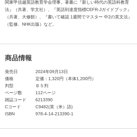
関東甲信越英語教育学会理事。著書に『新しい時代の英語科教育
法』（共著、学文社）、『英語到達度指標CEFR-Jガイドブック』
（共著、大修館）、『書いて確認 1週間でマスター 中2の英文法』
（監修、NHK出版）など。
商品情報
発売日
2024年09月13日
価格
定価：
1,320
円（本体1,200円）
判型
Ｂ５判
ページ数
112ページ
雑誌コード
6213390
Cコード
C9482(英（米）語)
ISBN
978-4-14-213390-1