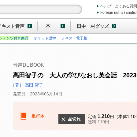
ヘルプ・よくある質問
Foreign rights (Englis
テキスト音声
本
田中一村グッズ
ンテンツ付き商品
ポケット語学
テキスト電子版
音声DL BOOK
高田智子の 大人の学びなおし英会話 202
［著］ 高田 智子
発売日 2023年06月14日
単行本
1,210
定価
円（本体1,10
品切れ
送料 110円