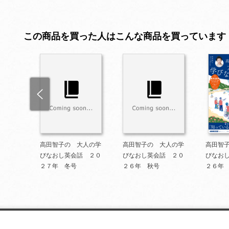
この商品を買った人はこんな商品を買っています
人の学
高田智子の 大人の学
高田智子の 大人の学
高田智
 202
びなおし英会話 ２０
びなおし英会話 ２０
びなお
２７年 冬号
２６年 秋号
２６年