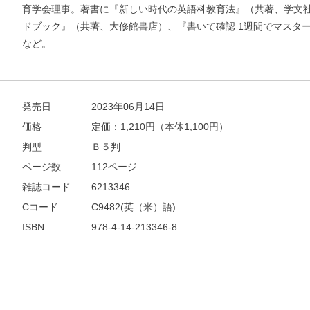
育学会理事。著書に『新しい時代の英語科教育法』（共著、学文社）
ドブック』（共著、大修館書店）、『書いて確認 1週間でマスター
お支払いに進む
など。
他にも商品を買う
発売日
2023年06月14日
価格
定価：
1,210
円（本体1,100円）
判型
Ｂ５判
ページ数
112ページ
雑誌コード
6213346
Cコード
C9482(英（米）語)
ISBN
978-4-14-213346-8