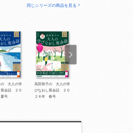
同じシリーズの商品を見る
子の 大人の学
高田智子の 大人の学
高田智子の 大人の学
し英会話 ２０
びなおし英会話 ２０
びなおし英会話 202
 夏号
２６年 春号
6年 冬号