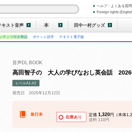
ヘルプ・よくある質問
Foreign rights (Englis
テキスト音声
本
田中一村グッズ
ンテンツ付き商品
ポケット語学
テキスト電子版
音声DL BOOK
高田智子の 大人の学びなおし英会話 202
レベルA1-A2
発売日 2025年12月12日
単行本
1,320
定価
円（本体1,
在庫あり
送料 110円