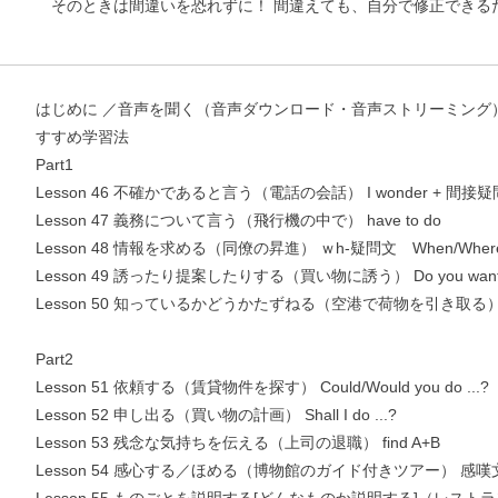
そのときは間違いを恐れずに！ 間違えても、自分で修正できる
はじめに ／音声を聞く（音声ダウンロード・音声ストリーミング） 
お支払いに進む
すすめ学習法
Part1
他にも商品を買う
Lesson 46 不確かであると言う（電話の会話） I wonder + 間接
Lesson 47 義務について言う（飛行機の中で） have to do
Lesson 48 情報を求める（同僚の昇進） ｗh-疑問文 When/Where/W
Lesson 49 誘ったり提案したりする（買い物に誘う） Do you want to do?
Lesson 50 知っているかどうかたずねる（空港で荷物を引き取る）Do 
Part2
Lesson 51 依頼する（賃貸物件を探す） Could/Would you do ...?
Lesson 52 申し出る（買い物の計画） Shall I do ...?
Lesson 53 残念な気持ちを伝える（上司の退職） find A+B
Lesson 54 感心する／ほめる（博物館のガイド付きツアー） 感嘆