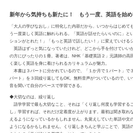
新年から気持ちも新たに！ もう一度、英語を始め
「大人の学びなおし」に特化した内容だから、いつからはじめても
う一度楽しく英語に触れられる。「英語が話せたらいいのに」と
ションがとれた！」「もっと英語で話したい！」に変えていけ
英語はずっと気になっていたけれど、どこから手を付けていいか
の方にぴったりの１冊。著者は、NHK「基礎英語２」元講師の高
く楽しく英語を身に着けられるカリキュラムが魅力。
本書は３パートに分かれているので、「１か月で１パート」で３
パート」を３回繰り返してもOK。無料音声がついているので、い
音を聞いて自分のペースで学習できる。
◆大切なのは、繰り返し
語学学習で最も大切なこと、それは「くり返し何度も学習するこ
し」学習すれば、それだけ定着度が上がります。最初は聞き取れ
えるようになっているかもしれません。丸覚えしていた単語や文
ようになるかもしれません。くり返しきちんと学ぶことで、英語