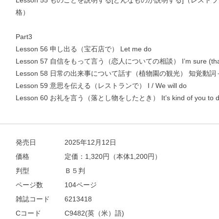
Lesson 55 ものごとを説明する[どんなものか説明する]（レストラ
格）
Part3
Lesson 56 申し出る（宝石店で） Let me do
Lesson 57 自信をもって言う（恋人についての相談） I’m sure (tha
Lesson 58 日常の出来事について話す（植物園の観光） 知覚動詞＋
Lesson 59 意思を伝える（レストランで） I / We will do
Lesson 60 お礼を言う（落とし物をしたとき） It’s kind of you to d
発売日
2025年12月12日
価格
定価：
1,320
円（本体1,200円）
判型
Ｂ５判
ページ数
104ページ
雑誌コード
6213418
Cコード
C9482(英（米）語)