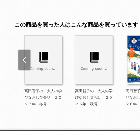
この商品を買った人はこんな商品を買っています
人の学
高田智子の 大人の学
高田智子の 大人の学
高田智
 202
びなおし英会話 ２０
びなおし英会話 ２０
びなお
２７年 冬号
２６年 秋号
２６年