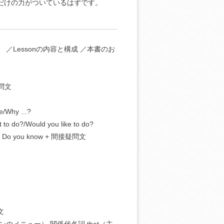
だけの力がついているはずです。
／Lessonの内容と構成 ／本書のお
疑問文
hy ...?
/Would you like to do?
you know + 間接疑問文
文