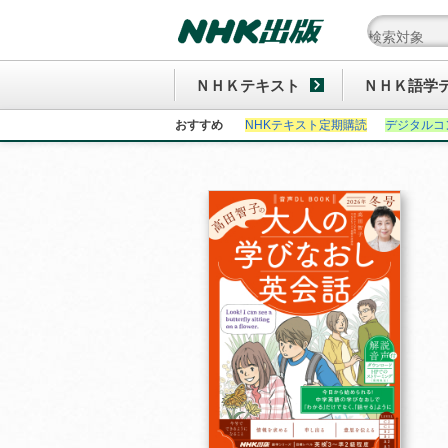
ＮＨＫテキスト
ＮＨＫ語学
おすすめ
NHKテキスト定期購読
デジタルコ