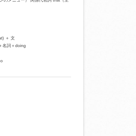
ンのメニュー） 関係代名詞 that（主
t) ＋ 文
名詞＋doing
o