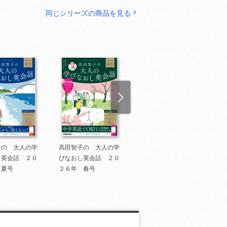
同じシリーズの商品を見る
子の 大人の学
高田智子の 大人の学
高田智子の 大人の学
し英会話 ２０
びなおし英会話 ２０
びなおし英会話 202
 夏号
２６年 春号
5年 秋号