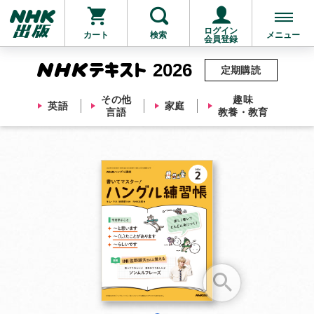
ログイン
カート
検索
メニュー
会員登録
2026
定期購読
その他
趣味
英語
家庭
言語
教養・教育
お支払いに進む
他にも商品を買う